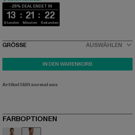
-28% DEAL ENDET IN
13
21
22
Stunden
Minuten
Sekunden
SIZE
GRÖSSE
AUSWÄHLEN
IN DEN WARENKORB
Artikel fällt normal aus
FARBOPTIONEN