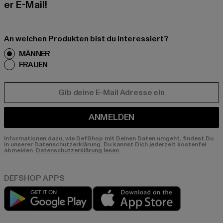
er E-Mail!
An welchen Produkten bist du interessiert?
MÄNNER
FRAUEN
E-MAIL
ANMELDEN
Informationen dazu, wie DefShop mit Deinen Daten umgeht, findest Du
in unserer Datenschutzerklärung. Du kannst Dich jederzeit kostenfei
abmelden.
Datenschutzerklärung lesen.
Play market
App store