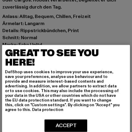
oder Cargos. Robust verarbeitet, begleitet er dich
zuverlässig durch den Tag.
Anlass: Alltag, Bequem, Chillen, Freizeit
Ärmelart: Langarm
Details: Rippstrickbündchen, Print
Schnitt: Normal
Marke: Ecko Unltd.
GREAT TO SEE YOU
Kat.: Pullover
Farbe: weiß
HERE!
Hersteller Farbe: bright white
DefShop uses cookies to improve your use experience,
Materialzusammensetzung: 80% Baumwolle, 20%
save your preferences, analyse use behaviour and to
Polyester
provide and measure interest-based contents and
advertising. In addition, we allow partners to extract data
Art.Nr: ECKOCN1117-05104
or to use cookies. This may also include the processing of
your data in the USA or other countries which do not have
the EU data protection standard. If you want to change
Hersteller: TB International GmbH |
info@tbint.de
this, click on "Custom settings". By clicking on "Accept" you
Dr.-Robert-Murjahn-Straße 7 | 64372 Ober-Ramstadt |
agree to this.
Data protection
DE
ACCEPT