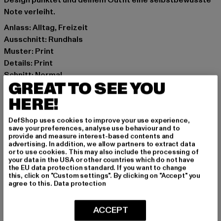
Design punktet und deinem Outfit eine selbstbewusste
Note verleiht.
Anlass: Alltag, Freizeit
Ausschnitt: Rundhals
Muster: Print
Details: Print
Schnitt: Normal
GREAT TO SEE YOU
Marke: Mister Tee
Kat.: T-Shirts
HERE!
Farbe: schwarz
DefShop uses cookies to improve your use experience,
Hersteller Farbe: black
save your preferences, analyse use behaviour and to
Materialzusammensetzung: 100% Baumwolle
provide and measure interest-based contents and
advertising. In addition, we allow partners to extract data
Art.Nr: MT3163-00007
or to use cookies. This may also include the processing of
your data in the USA or other countries which do not have
the EU data protection standard. If you want to change
Hersteller: TB International GmbH |
info@tbint.de
this, click on "Custom settings". By clicking on "Accept" you
Dr.-Robert-Murjahn-Straße 7 | 64372 Ober-Ramstadt |
agree to this.
Data protection
DE
ACCEPT