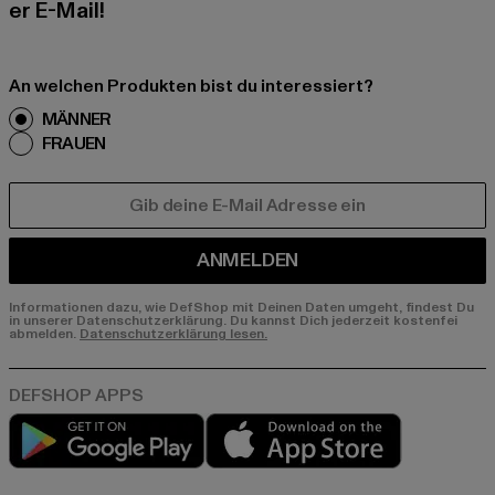
er E-Mail!
An welchen Produkten bist du interessiert?
MÄNNER
FRAUEN
E-MAIL
ANMELDEN
Informationen dazu, wie DefShop mit Deinen Daten umgeht, findest Du
in unserer Datenschutzerklärung. Du kannst Dich jederzeit kostenfei
abmelden.
Datenschutzerklärung lesen.
Play market
App store