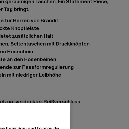
den geräumigen Taschen. Ein Statement Piece,
r Tag bringt.
e für Herren von Brandit
eckte Knopfleiste
ietet zusätzlichen Halt
hen, Seitentaschen mit Druckknöpfen
nken Hosenbein
ähte an den Hosenbeinen
inende zur Passformregulierung
ein mit niedriger Leibhöhe
elzug, verdeckter Reißverschluss
se behaviour and to provide