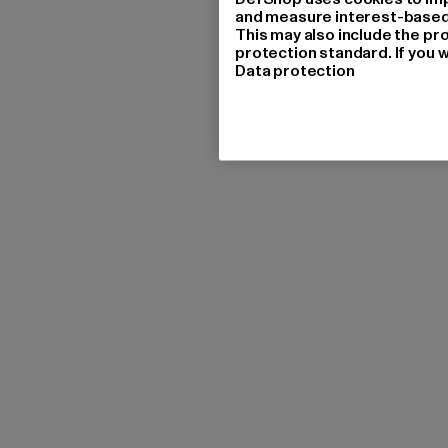
and measure interest-based c
This may also include the pr
protection standard. If you w
Data protection