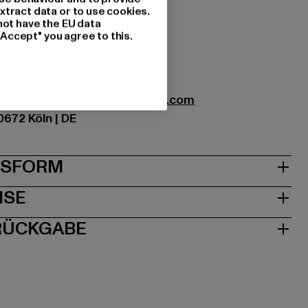
xtract data or to use cookies.
not have the EU data
"Accept" you agree to this.
tzung: 100% Baumwolle
xtil GmbH |
info@brandit-wear.com
0672 Köln | DE
& PASSFORM
ISE
 RÜCKGABE