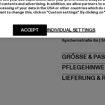
Farbe: olive
ontents and advertising. In addition, we allow partners to e
ocessing of your data in the USA or other countries which do 
Hersteller Farbe: olive
ant to change this, click on "Custom settings". By clicking on 
Materialzusammense
Art.Nr: BD1003-00176
ACCEPT
INDIVIDUAL SETTINGS
Hersteller: Brandit Te
Spichernstraße 6a | 5
GRÖSSE 
PFLEGEHINWE
LIEFERUNG &