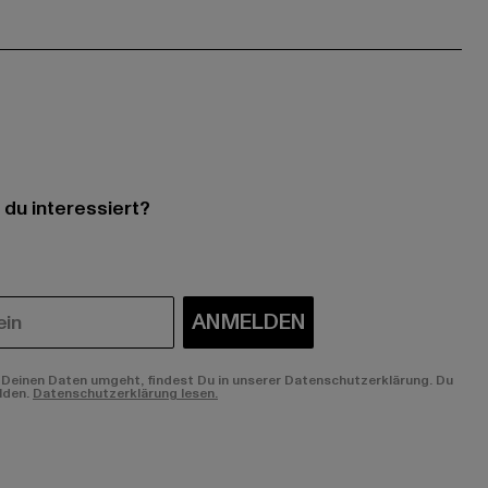
 du interessiert?
ANMELDEN
Deinen Daten umgeht, findest Du in unserer Datenschutzerklärung. Du
lden.
Datenschutzerklärung lesen.