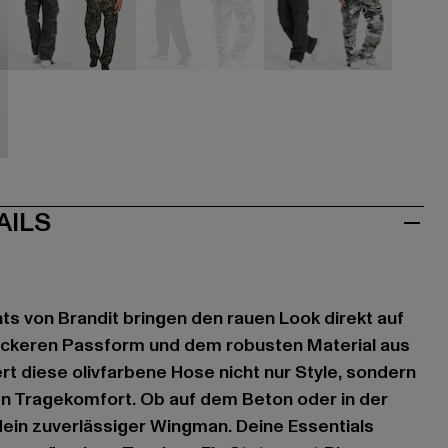
hwarz
camouflage
camouflage
camouflage
camouflage
grau
grau
iß
AILS
ts von Brandit bringen den rauen Look direkt auf
 lockeren Passform und dem robusten Material aus
rt diese olivfarbene Hose nicht nur Style, sondern
 Tragekomfort. Ob auf dem Beton oder in der
 dein zuverlässiger Wingman. Deine Essentials