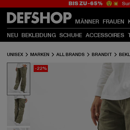
BIS ZU -65%
😲💥 Sum
MÄNNER
FRAUEN
NEU
BEKLEIDUNG
SCHUHE
ACCESSOIRES
UNISEX
MARKEN
ALL BRANDS
BRANDIT
BEK
-22%