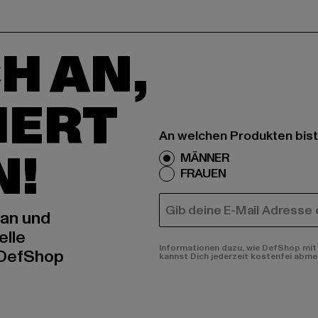
H AN,
IERT
An welchen Produkten bist
N!
MÄNNER
FRAUEN
E-MAIL
 an und
elle
Informationen dazu, wie DefShop mit 
 DefShop
kannst Dich jederzeit kostenfei abme