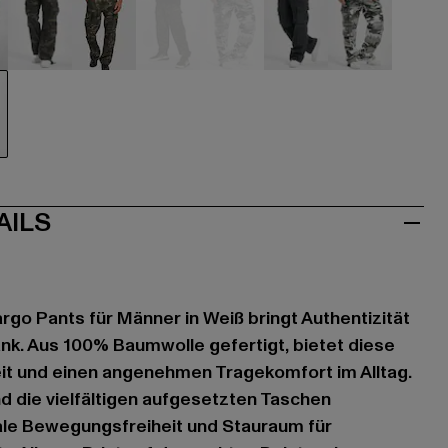
hwarz
camouflage
camouflage
camouflage
camouflage
grau
grau
iß
AILS
argo Pants für Männer in Weiß bringt Authentizität
ank. Aus 100% Baumwolle gefertigt, bietet diese
t und einen angenehmen Tragekomfort im Alltag.
nd die vielfältigen aufgesetzten Taschen
ale Bewegungsfreiheit und Stauraum für