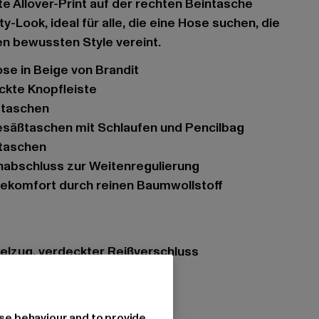
te Allover-Print auf der rechten Beintasche
ty-Look, ideal für alle, die eine Hose suchen, die
nen bewussten Style vereint.
ose in Beige von Brandit
eckte Knopfleiste
ubtaschen
esäßtaschen mit Schlaufen und Pencilbag
ntaschen
nabschluss zur Weitenregulierung
ekomfort durch reinen Baumwollstoff
elzug, verdeckter Reißverschluss
se behaviour and to provide