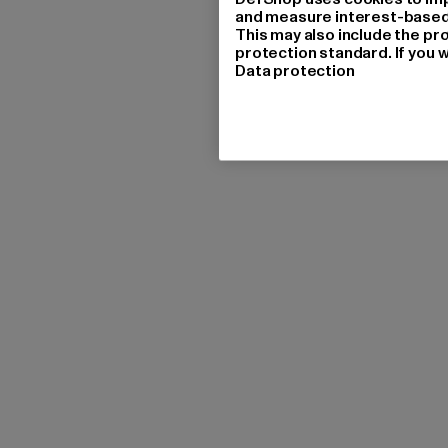
and measure interest-based c
This may also include the pr
protection standard. If you w
Data protection