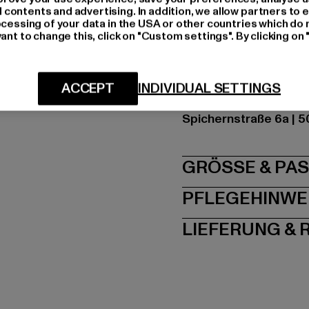
Farbe: weiß
ontents and advertising. In addition, we allow partners to e
ocessing of your data in the USA or other countries which do 
Hersteller Farbe: whit
ant to change this, click on "Custom settings". By clicking on 
Materialzusammense
Art.Nr: BD1003-00220
ACCEPT
INDIVIDUAL SETTINGS
Hersteller: Brandit Te
Spichernstraße 6a | 5
GRÖSSE 
PFLEGEHINWE
LIEFERUNG &