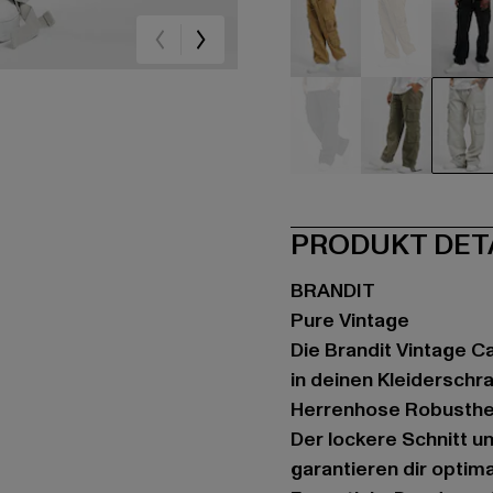
beige
beige
sc
grau
olive
we
PRODUKT DET
BRANDIT
Pure Vintage
Die Brandit Vintage C
in deinen Kleiderschr
Herrenhose Robusthei
Der lockere Schnitt u
garantieren dir optim