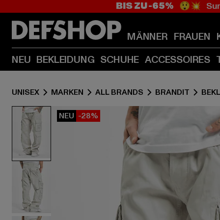
BIS ZU -65%
😲💥 Sum
MÄNNER
FRAUEN
NEU
BEKLEIDUNG
SCHUHE
ACCESSOIRES
UNISEX
MARKEN
ALL BRANDS
BRANDIT
BEK
NEU
-28%