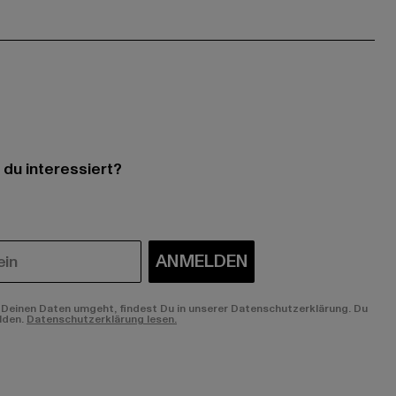
 du interessiert?
ANMELDEN
Deinen Daten umgeht, findest Du in unserer Datenschutzerklärung. Du
lden.
Datenschutzerklärung lesen.