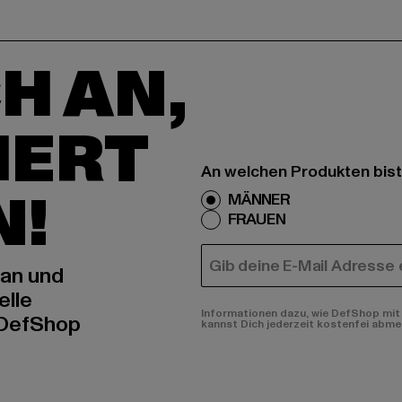
H AN,
IERT
An welchen Produkten bist
N!
MÄNNER
FRAUEN
E-MAIL
 an und
elle
Informationen dazu, wie DefShop mit 
 DefShop
kannst Dich jederzeit kostenfei abme