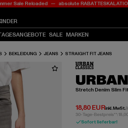
mer Sale Reloaded — absolute RABATTESKALAT
Zum
Zum
Inhalt
Fußzeile
springen
springen
KINDER
(Enter
(Enter
drücken)
drücken)
TAGESANGEBOTE
SALE
MARKEN
S
BEKLEIDUNG
JEANS
STRAIGHT FIT JEANS
URBAN
Stretch Denim Slim Fi
Derzeitiger Preis:
18,80 EUR
inkl. MwSt.
3
30-Tage-Bestpreis**: 18,0
Sofort lieferbar!