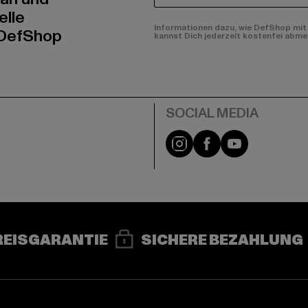
elle
Informationen dazu, wie DefShop mit 
 DefShop
kannst Dich jederzeit kostenfei abme
e
Instagram
Facebook
YouTube
REISGARANTIE
SICHERE BEZAHLUNG