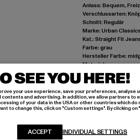
Anlass: Bequem, Freize
Verschlussarten: Knö
Schnitt: Regulär
Marke: Urban Classic
Kat.: Straight Fit Jean
Farbe: grau
Hersteller Farbe: mid
Materialzusammenset
O SEE YOU HERE!
Art.Nr: TB1437-00737
Hersteller: TB Intern
rove your use experience, save your preferences, analyse u
ontents and advertising. In addition, we allow partners to e
Dr.-Robert-Murjahn-S
ocessing of your data in the USA or other countries which do 
ant to change this, click on "Custom settings". By clicking on 
GRÖSSE 
ACCEPT
INDIVIDUAL SETTINGS
PFLEGEHINWE