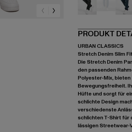
schwarz
blau
bla
PRODUKT DET
URBAN CLASSICS
Stretch Denim Slim Fi
Die Stretch Denim Pant
den passenden Rahmen
Polyester-Mix, biete
Bewegungsfreiheit. I
Hüfte und sorgt für e
schlichte Design mach
verschiedenste Anläss
schlichten T-Shirt für
lässigen Streetwear-V