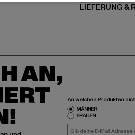
LIEFERUNG &
H AN,
IERT
An welchen Produkten bist
N!
MÄNNER
FRAUEN
E-MAIL
 an und