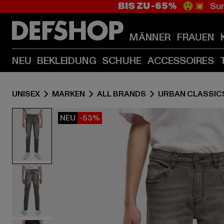
BIS ZU -65%
😲💥 Sum
MÄNNER
FRAUEN
NEU
BEKLEIDUNG
SCHUHE
ACCESSOIRES
UNISEX
MARKEN
ALL BRANDS
URBAN CLASSIC
NEU
-53%