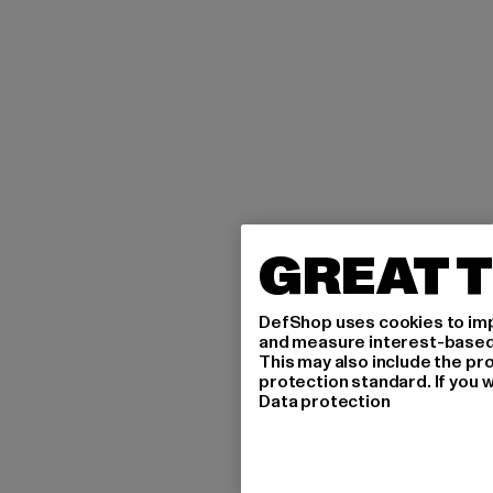
GREAT T
DefShop uses cookies to imp
and measure interest-based c
This may also include the pr
protection standard. If you w
Data protection