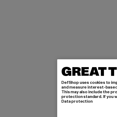
GREAT T
DefShop uses cookies to imp
and measure interest-based c
This may also include the pr
protection standard. If you w
Data protection