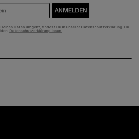
ANMELDEN
Deinen Daten umgeht, findest Du in unserer Datenschutzerklärung. Du
lden.
Datenschutzerklärung lesen.