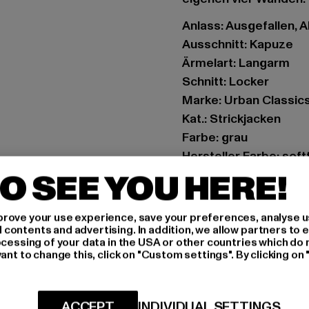
Anlass: Ausgefallen, A
Ausschnitt: Kapuze
Ärmelart: Langarm
Schnitt: Locker
Marke: Urban Classic
Kat.: Strickjacken
Farbe: grau
Hersteller Farbe: sof
Materialzusammenset
O SEE YOU HERE!
Art.Nr: TB1750-03257
rove your use experience, save your preferences, analyse u
Hersteller: TB Intern
ontents and advertising. In addition, we allow partners to e
ocessing of your data in the USA or other countries which do 
Dr.-Robert-Murjahn-S
ant to change this, click on "Custom settings". By clicking on 
GRÖSSE 
ACCEPT
INDIVIDUAL SETTINGS