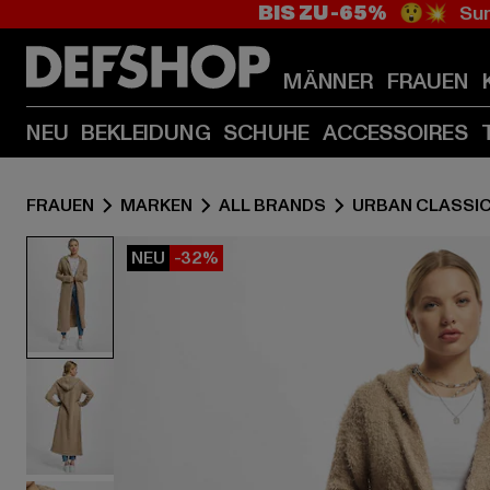
BIS ZU -65%
😲💥 Sum
MÄNNER
FRAUEN
NEU
BEKLEIDUNG
SCHUHE
ACCESSOIRES
FRAUEN
MARKEN
ALL BRANDS
URBAN CLASSI
NEU
-32%