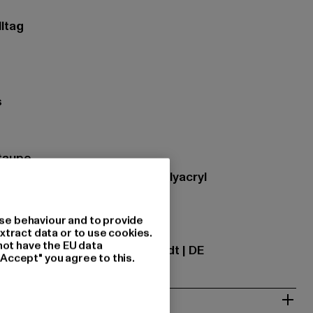
lltag
s
ttaupe
zung: 51% Polyamid, 49% Polyacryl
se behaviour and to provide
ational GmbH |
info@tbint.de
xtract data or to use cookies.
not have the EU data
traße 7 | 64372 Ober-Ramstadt | DE
"Accept" you agree to this.
& PASSFORM