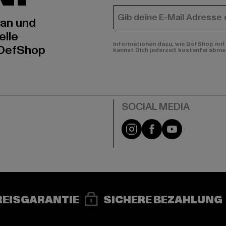
E-MAIL
 an und
elle
Informationen dazu, wie DefShop mit 
 DefShop
kannst Dich jederzeit kostenfei abme
e
Instagram
Facebook
YouTube
REISGARANTIE
SICHERE BEZAHLUNG