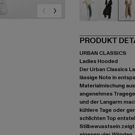
beige
schwarz
gr
PRODUKT DET
URBAN CLASSICS
Ladies Hooded
Der Urban Classics La
lässige Note in entspa
Materialmischung aus 
angenehmes Tragegefü
und der Langarm mach
kühlere Tage oder ge
schlichten Top entste
Stilbewusstsein zeigt
eigenen vier Wänden.