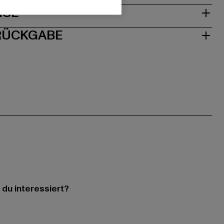
ISE
 RÜCKGABE
 du interessiert?