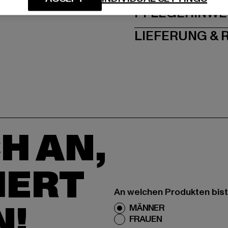
PFLEGEHINWE
LIEFERUNG &
H AN,
IERT
An welchen Produkten bist
N!
MÄNNER
FRAUEN