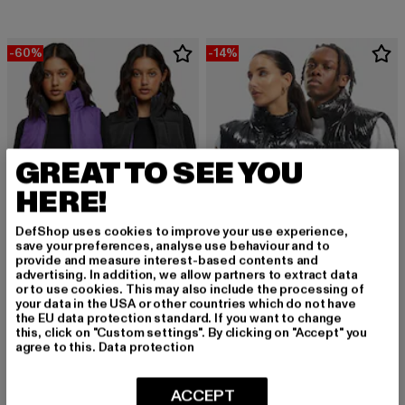
-60%
-14%
GREAT TO SEE YOU
HERE!
DefShop uses cookies to improve your use experience,
save your preferences, analyse use behaviour and to
provide and measure interest-based contents and
advertising. In addition, we allow partners to extract data
or to use cookies. This may also include the processing of
your data in the USA or other countries which do not have
URBAN CLASSICS
DEF
the EU data protection standard. If you want to change
Ladies Reversible Cropped Puffer Vest
Shiny Puffer
this, click on "Custom settings". By clicking on "Accept" you
Derzeitiger Preis: 28,00 EUR
Aktionspreis: 69,99 EUR
Derzeitiger Preis: 60,19 EUR
Aktionspreis: 
28,00 EUR
69,99 EUR
60,19 EUR
69,99 EUR
agree to this.
Data protection
ACCEPT