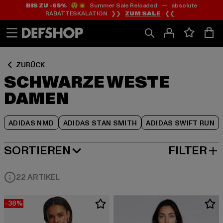
BIS ZU -65%
😲💥 Summer Sale Reloaded — absolute
Zum
Zum
Zum
RABATTESKALATION ❯❯
ZUM SALE
❮❮
Inhalt
Fußzeile
Produktraster
springen
springen
springen
ZURÜCK
SCHWARZE WESTE
DAMEN
ADIDAS NMD
ADIDAS STAN SMITH
ADIDAS SWIFT RUN
SORTIEREN
FILTER
BELIEBTESTE
22 ARTIKEL
-38%