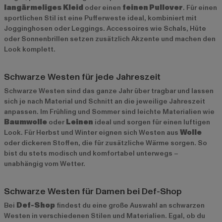
langärmeliges Kleid
oder einen
feinen Pullover
. Für einen
sportlichen Stil ist eine Pufferweste ideal, kombiniert mit
Jogginghosen oder Leggings. Accessoires wie Schals, Hüte
oder Sonnenbrillen setzen zusätzlich Akzente und machen den
Look komplett.
Schwarze Westen für jede Jahreszeit
Schwarze Westen sind das ganze Jahr über tragbar und lassen
sich je nach Material und Schnitt an die jeweilige Jahreszeit
anpassen. Im Frühling und Sommer sind leichte Materialien wie
Baumwolle
oder
Leinen
ideal und sorgen für einen luftigen
Look. Für Herbst und Winter eignen sich Westen aus
Wolle
oder dickeren Stoffen, die für zusätzliche Wärme sorgen. So
bist du stets modisch und komfortabel unterwegs –
unabhängig vom Wetter.
Schwarze Westen für Damen bei Def-Shop
Bei
Def-Shop
findest du eine große Auswahl an schwarzen
Westen in verschiedenen Stilen und Materialien. Egal, ob du