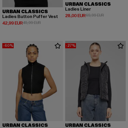
URBAN CLASSICS
Ladies Liner
URBAN CLASSICS
Derzeitiger Preis: 28,00 EUR
Aktionspreis:
28,00 EUR
69,99 EUR
Ladies Button Puffer Vest
Derzeitiger Preis: 42,99 EUR
Aktionspreis: 49,99 EUR
42,99 EUR
49,99 EUR
-60%
-27%
URBAN CLASSICS
URBAN CLASSICS