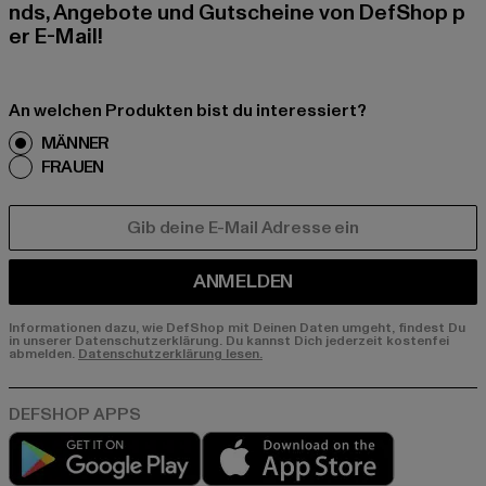
nds, Angebote und Gutscheine von DefShop p
er E-Mail!
An welchen Produkten bist du interessiert?
MÄNNER
FRAUEN
E-MAIL
ANMELDEN
Informationen dazu, wie DefShop mit Deinen Daten umgeht, findest Du
in unserer Datenschutzerklärung. Du kannst Dich jederzeit kostenfei
abmelden.
Datenschutzerklärung lesen.
Play market
App store