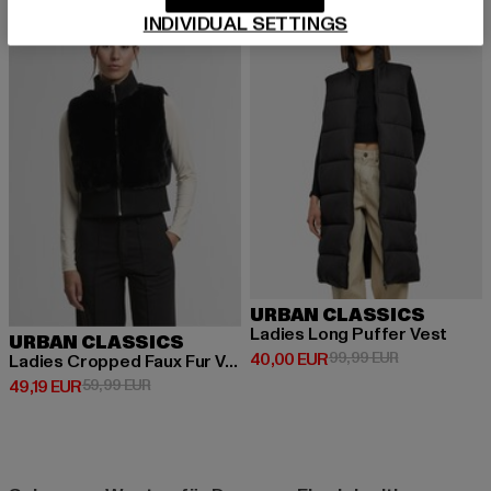
-18%
-60%
INDIVIDUAL SETTINGS
URBAN CLASSICS
Ladies Long Puffer Vest
URBAN CLASSICS
Derzeitiger Preis: 40,00 EUR
Aktionspreis:
40,00 EUR
99,99 EUR
Ladies Cropped Faux Fur Vest
Derzeitiger Preis: 49,19 EUR
Aktionspreis: 59,99 EUR
49,19 EUR
59,99 EUR