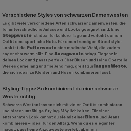
Verschiedene Styles von schwarzen Damenwesten
Es gibt viele verschiedene Arten schwarzer Damenwesten, die
für unterschiedliche Anlässe und Looks geeignet sind. Eine
Steppweste
ist ideal für kühlere Tage und verleiht deinem
Outfit eine sportliche Note. Für einen trendigen Streetstyle-
Look ist die
Pufferweste
eine modische Wahl, die zudem
angenehm warm hält. Eine
Anzugweste
bringt Eleganz in
deinen Look und passt perfekt über Blusen und feine Oberteile.
Wer es gerne lang und fließend mag, greift zur
langen Weste
,
die sich ideal zu Kleidern und Hosen kombinieren lässt.
Styling-Tipps: So kombinierst du eine schwarze
Weste richtig
Schwarze Westen lassen sich mit vielen Outfits kombinieren
und bieten unzählige Styling-Möglichkeiten. Für einen
entspannten Look kannst du sie mit einer
Bluse
und Jeans
kombinieren – ideal für den Alltag. Wenn du es eleganter
magst, passt eine Anzugweste perfekt über ein