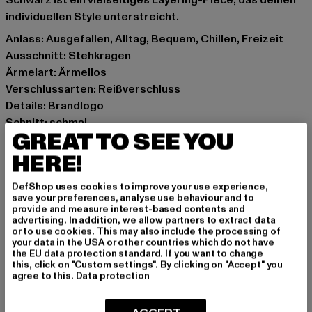
Schwarz ist ein vielseitiges Layering-Piece, das deinen
individuellen Style unterstreicht.
Anlass: Ausgefallen, Alltag, Bequem, Chillen, Freizeit
Ausschnitt: Stehkragen
Ärmelart: Ärmellos
Verschlussarten: Reißverschluss
Details: Brandlogo
Schnitt: schmal
GREAT TO SEE YOU
Marke: Karl Kani
Kat.: Outerwear - Vests
HERE!
Farbe: schwarz
DefShop uses cookies to improve your use experience,
Hersteller Farbe: black
save your preferences, analyse use behaviour and to
Materialzusammensetzung: 97% Baumwolle, 3%
provide and measure interest-based contents and
advertising. In addition, we allow partners to extract data
Elasthan
or to use cookies. This may also include the processing of
Art.Nr: PD00005478-00007
your data in the USA or other countries which do not have
the EU data protection standard. If you want to change
this, click on "Custom settings". By clicking on "Accept" you
Hersteller: Urban Styles Agency GmbH & Co. KG |
agree to this.
Data protection
agentur@urbanstylesagency.com
Schanzenstraße 41 | 51063 Köln | DE