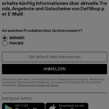
erhalte künftig Informationen über aktuelle Tre
nds, Angebote und Gutscheine von DefShop p
er E-Mail!
An welchen Produkten bist du interessiert?
MÄNNER
FRAUEN
E-MAIL
ANMELDEN
Informationen dazu, wie DefShop mit Deinen Daten umgeht, findest Du
in unserer Datenschutzerklärung. Du kannst Dich jederzeit kostenfei
abmelden.
Datenschutzerklärung lesen.
Play market
App store