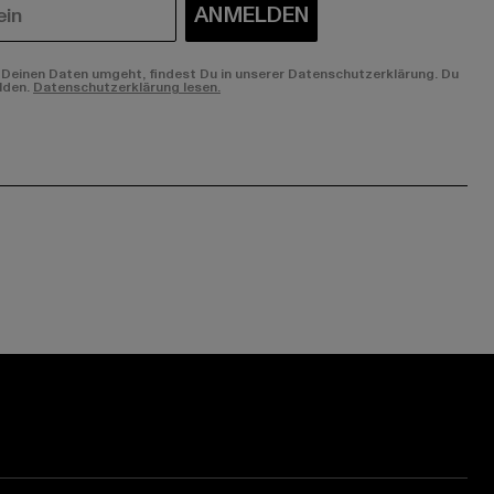
ANMELDEN
Deinen Daten umgeht, findest Du in unserer Datenschutzerklärung. Du
lden.
Datenschutzerklärung lesen.