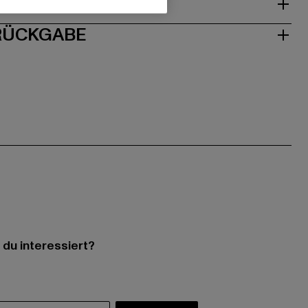
ISE
 RÜCKGABE
 du interessiert?