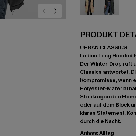
beige
schwarz
PRODUKT DET
URBAN CLASSICS
Ladies Long Hooded P
Der Winter-Drop ruft 
Classics antwortet. D
Kompromisse, wenn es
Polyester-Material hä
Stehkragen den Elemen
oder auf dem Block un
klares Statement. Kom
durch die Nacht.
Anlass: Alltag