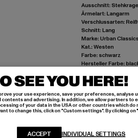
Ausschnitt: Stehkrag
Ärmelart: Langarm
Verschlussarten: Rei
Schnitt: Lang
Marke: Urban Classic
Kat.: Westen
Farbe: schwarz
Hersteller Farbe: blac
Materialzusammenset
O SEE YOU HERE!
Art.Nr: TB7007-00007
rove your use experience, save your preferences, analyse u
Hersteller: TB Intern
ontents and advertising. In addition, we allow partners to e
Dr.-Robert-Murjahn-S
ocessing of your data in the USA or other countries which do 
ant to change this, click on "Custom settings". By clicking on 
GRÖSSE 
ACCEPT
INDIVIDUAL SETTINGS