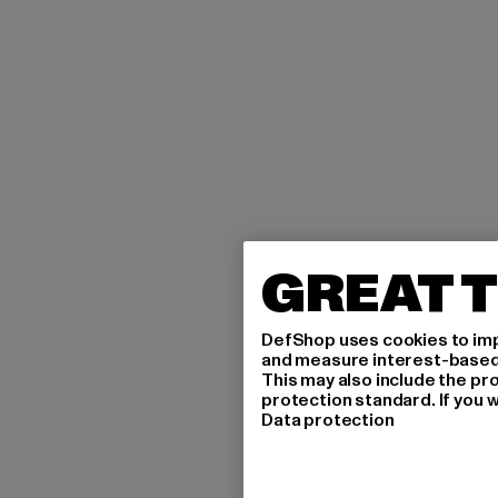
GREAT T
DefShop uses cookies to imp
and measure interest-based c
This may also include the pr
protection standard. If you w
Data protection