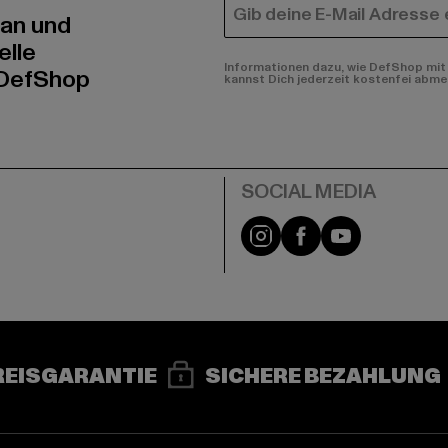
E-MAIL
 an und
elle
Informationen dazu, wie DefShop mit 
 DefShop
kannst Dich jederzeit kostenfei abme
e
Instagram
Facebook
YouTube
REISGARANTIE
SICHERE BEZAHLUNG