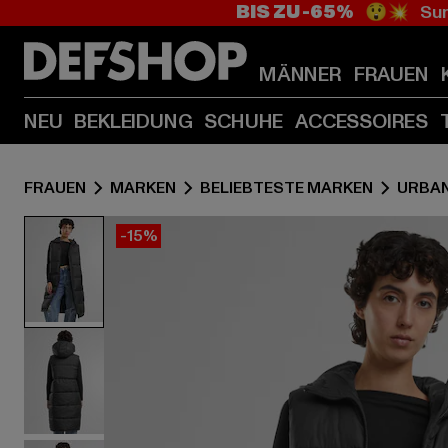
BIS ZU -65%
😲💥 Sum
MÄNNER
FRAUEN
NEU
BEKLEIDUNG
SCHUHE
ACCESSOIRES
FRAUEN
MARKEN
BELIEBTESTE MARKEN
URBAN
-15%