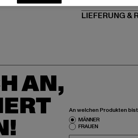
PFLEGEHINWE
LIEFERUNG &
H AN,
IERT
An welchen Produkten bist
N!
MÄNNER
FRAUEN