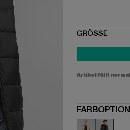
SIZE
GRÖSSE
Artikel fällt norma
FARBOPTIO