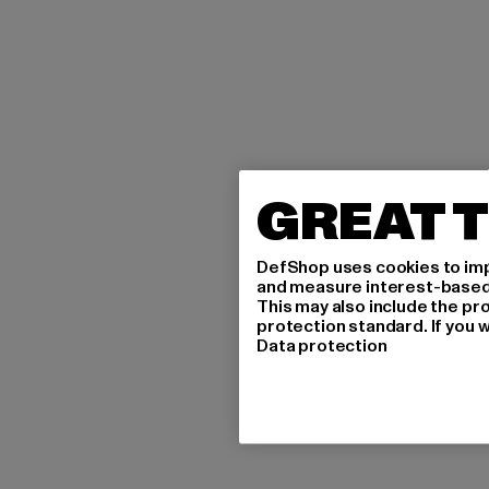
GREAT T
DefShop uses cookies to imp
and measure interest-based c
This may also include the pr
protection standard. If you w
Data protection