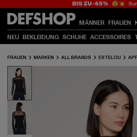
BIS ZU -65%
😲💥 Sum
MÄNNER
FRAUEN
NEU
BEKLEIDUNG
SCHUHE
ACCESSOIRES
FRAUEN
MARKEN
ALL BRANDS
ESTELOU
AP