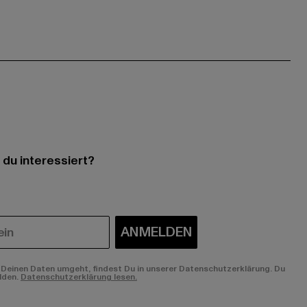
 du interessiert?
ANMELDEN
Deinen Daten umgeht, findest Du in unserer Datenschutzerklärung. Du
lden.
Datenschutzerklärung lesen.