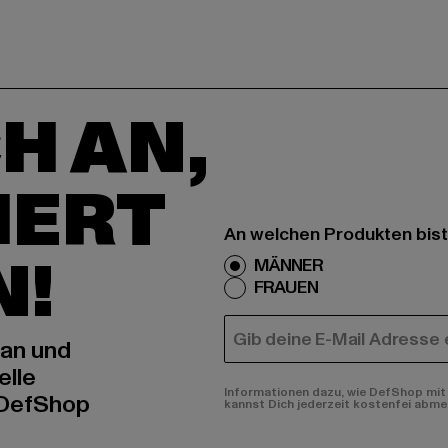
H AN,
IERT
An welchen Produkten bist
N!
MÄNNER
FRAUEN
E-MAIL
 an und
elle
Informationen dazu, wie DefShop mit 
 DefShop
kannst Dich jederzeit kostenfei abme