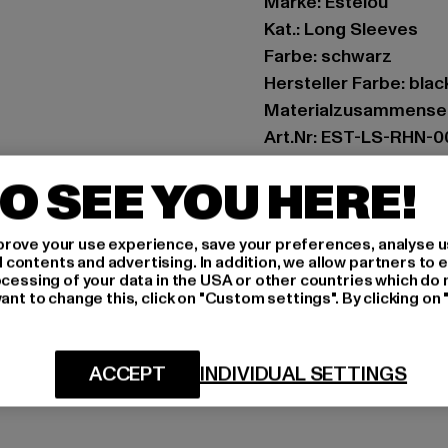
Marke: Estelou
Kat.: Long Sleeves
Farbe: schwarz
Hersteller Farbe: blac
Materialzusammenset
Art.Nr: EST-LS-RHN-
O SEE YOU HERE!
Hersteller: TB Intern
Dr.-Robert-Murjahn-S
rove your use experience, save your preferences, analyse u
ontents and advertising. In addition, we allow partners to e
GRÖSSE 
ocessing of your data in the USA or other countries which do 
ant to change this, click on "Custom settings". By clicking on 
PFLEGEHINWE
LIEFERUNG &
ACCEPT
INDIVIDUAL SETTINGS