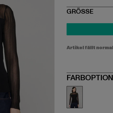
SIZE
GRÖSSE
Artikel fällt norma
FARBOPTIO
schwarz