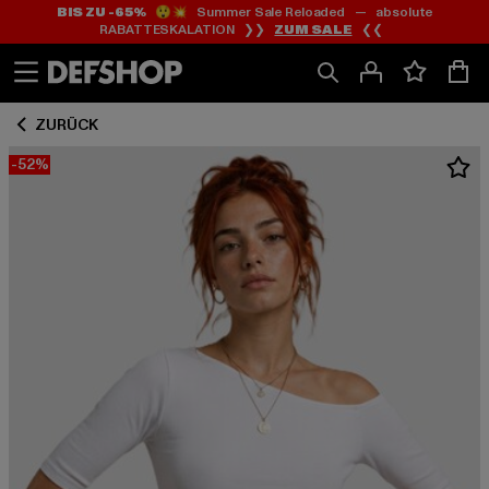
BIS ZU -65%
😲💥 Summer Sale Reloaded — absolute
Zum
Zum
RABATTESKALATION ❯❯
ZUM SALE
❮❮
Inhalt
Fußzeile
springen
springen
ZURÜCK
-52%