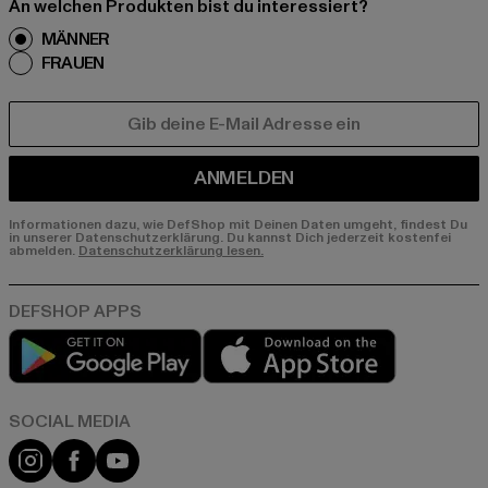
An welchen Produkten bist du interessiert?
MÄNNER
FRAUEN
E-MAIL
ANMELDEN
Informationen dazu, wie DefShop mit Deinen Daten umgeht, findest Du
in unserer Datenschutzerklärung. Du kannst Dich jederzeit kostenfei
abmelden.
Datenschutzerklärung lesen.
Play market
App store
Instagram
Facebook
YouTube