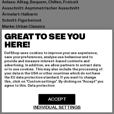
Anlass: Alltag, Bequem, Chillen, Freizeit
Ausschnitt: Asymmetrischer Ausschnitt
Ärmelart: Halbarm
Schnitt: Figurbetont
Marke: Urban Classics
Kat.: Longsleeves
GREAT TO SEE YOU
Farbe: weiß
HERE!
Hersteller Farbe: white
Materialzusammensetzung: 100% Baumwolle
DefShop uses cookies to improve your use experience,
Art.Nr: TB7096-00220
save your preferences, analyse use behaviour and to
provide and measure interest-based contents and
advertising. In addition, we allow partners to extract data
Hersteller: TB International GmbH |
info@tbint.de
or to use cookies. This may also include the processing of
your data in the USA or other countries which do not have
Dr.-Robert-Murjahn-Straße 7 | 64372 Ober-Ramstadt |
the EU data protection standard. If you want to change
DE
this, click on "Custom settings". By clicking on "Accept" you
agree to this.
Data protection
GRÖSSE & PASSFORM
ACCEPT
INDIVIDUAL SETTINGS
PFLEGEHINWEISE