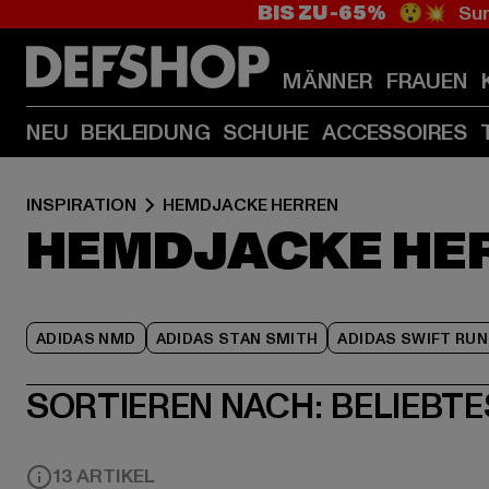
BIS ZU -65%
😲💥 Sum
MÄNNER
FRAUEN
NEU
BEKLEIDUNG
SCHUHE
ACCESSOIRES
INSPIRATION
HEMDJACKE HERREN
HEMDJACKE HE
ADIDAS NMD
ADIDAS STAN SMITH
ADIDAS SWIFT RUN
SORTIEREN NACH:
BELIEBTE
13 ARTIKEL