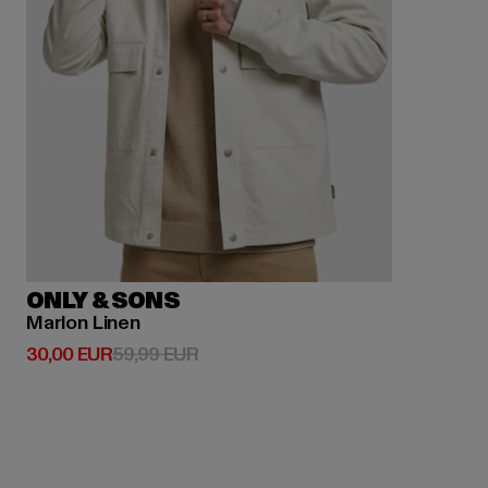
ONLY & SONS
Marlon Linen
Derzeitiger Preis: 30,00 EUR
Aktionspreis: 59,99 EUR
30,00 EUR
59,99 EUR