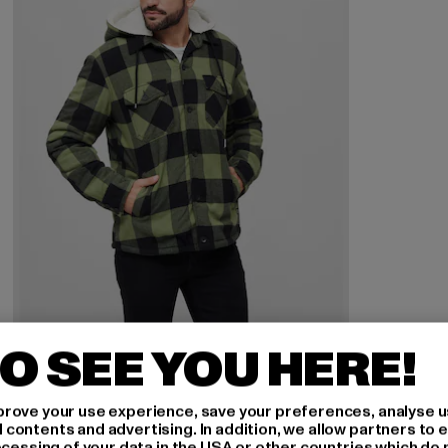
O SEE YOU HERE!
BRANDIT
Lumber
rove your use experience, save your preferences, analyse u
Derzeitiger Preis: 48,99 EUR
Aktionspreis: 69,99 EUR
48,99 EUR
69,99 EUR
ontents and advertising. In addition, we allow partners to e
ocessing of your data in the USA or other countries which do 