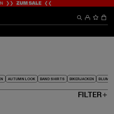
ION ❯❯
ZUM SALE
❮❮
EN
AUTUMN LOOK
BAND SHIRTS
BIKERJACKEN
BLUME
FILTER