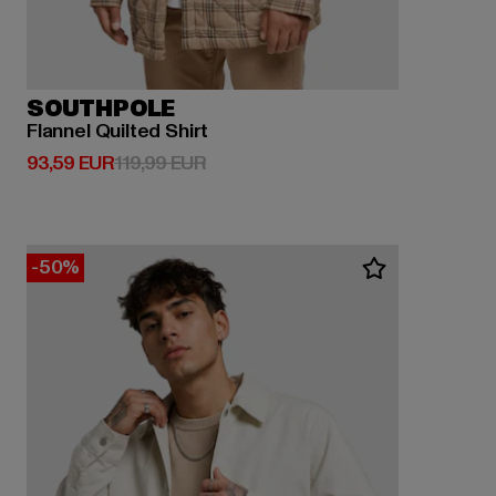
SOUTHPOLE
Flannel Quilted Shirt
Derzeitiger Preis: 93,59 EUR
Aktionspreis: 119,99 EUR
93,59 EUR
119,99 EUR
-50%