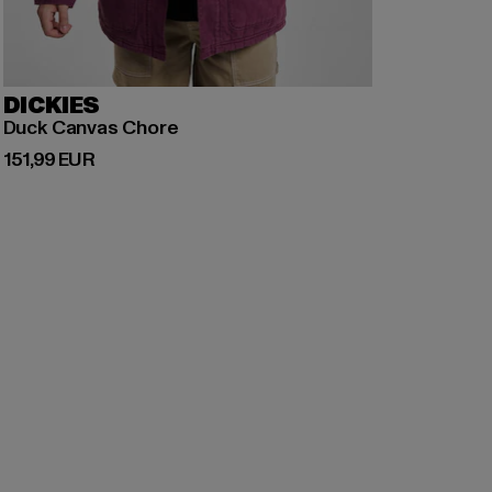
DICKIES
Duck Canvas Chore
Derzeitiger Preis: 151,99 EUR
151,99 EUR