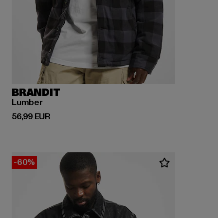
BRANDIT
Lumber
Derzeitiger Preis: 56,99 EUR
56,99 EUR
-60%