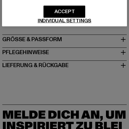
ACCEPT
Hersteller: Brandit Textil GmbH |
info@brandit-wear.com
Spichernstraße 6a | 50672 Köln | DE
INDIVIDUAL SETTINGS
GRÖSSE & PASSFORM
PFLEGEHINWEISE
LIEFERUNG & RÜCKGABE
MELDE DICH AN, UM
INSPIRIERT ZU BLEI