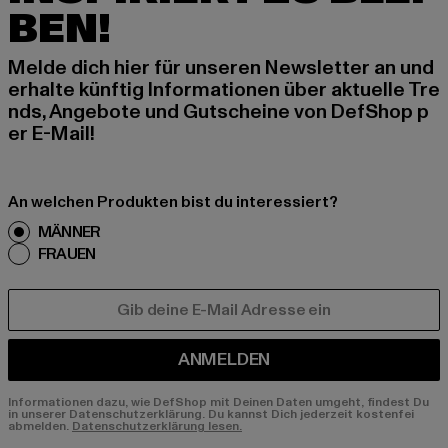
BEN!
Melde dich hier für unseren Newsletter an und
erhalte künftig Informationen über aktuelle Tre
nds, Angebote und Gutscheine von DefShop p
er E-Mail!
An welchen Produkten bist du interessiert?
MÄNNER
FRAUEN
E-MAIL
ANMELDEN
Informationen dazu, wie DefShop mit Deinen Daten umgeht, findest Du
in unserer Datenschutzerklärung. Du kannst Dich jederzeit kostenfei
abmelden.
Datenschutzerklärung lesen.