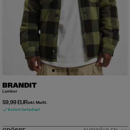
BRANDIT
Lumber
Derzeitiger Preis: 59,99 EUR
59,99 EUR
inkl. MwSt.
Sofort lieferbar!