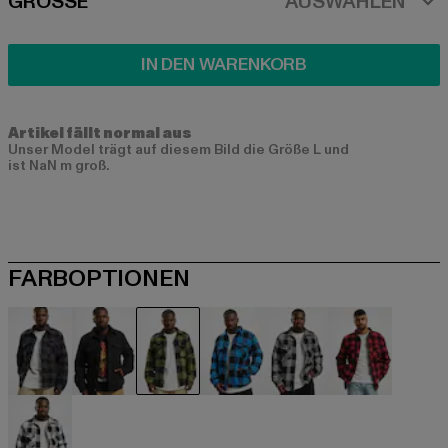
SIZE
GRÖSSE
AUSWÄHLEN
IN DEN WARENKORB
Artikel fällt normal aus
Unser Model trägt auf diesem Bild die Größe L und
ist NaN m groß.
FARBOPTIONEN
schwarz
schwarz
schwarz
schwarz
schwarz
rot