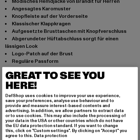
Modisches Hemdjacke von Brandit für Herren
Angesagtes Karomuster
Knopfleiste auf der Vorderseite
Klassischer Klappkragen
Aufgesetzte Brusttaschen mit Knopfverschluss
Abgerundeter Hüftabschluss sorgt für einen
lässigen Look
Logo-Patch auf der Brust
Reguläre Passform
Anlass: Alltag
GREAT TO SEE YOU
Ausschnitt: Klappkragen
HERE!
Ärmelart: Langarm
Verschlussarten: Knopfleiste
DefShop uses cookies to improve your use experience,
save your preferences, analyse use behaviour and to
Marke: Brandit
provide and measure interest-based contents and
Kat.: Übergangsjacken
advertising. In addition, we allow partners to extract data
or to use cookies. This may also include the processing of
Farbe: schwarz
your data in the USA or other countries which do not have
Hersteller Farbe: black/olive
the EU data protection standard. If you want to change
this, click on "Custom settings". By clicking on "Accept" you
Materialzusammensetzung: 100% Baumwolle
agree to this.
Data protection
Art.Nr: BD9478-02973