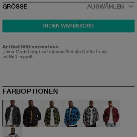
SIZE
GRÖSSE
AUSWÄHLEN
IN DEN WARENKORB
Artikel fällt normal aus
Unser Model trägt auf diesem Bild die Größe L und
ist NaN m groß.
FARBOPTIONEN
schwarz
schwarz
schwarz
schwarz
schwarz
rot