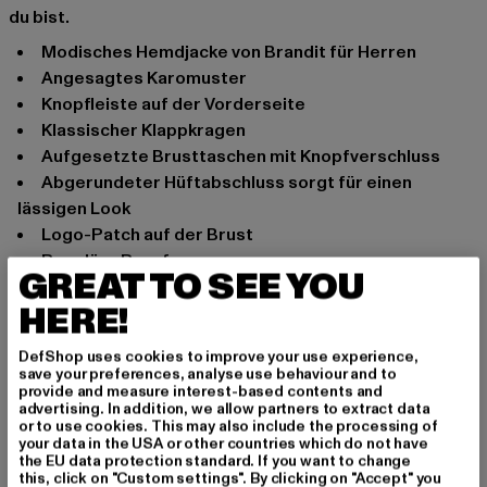
du bist.
Modisches Hemdjacke von Brandit für Herren
Angesagtes Karomuster
Knopfleiste auf der Vorderseite
Klassischer Klappkragen
Aufgesetzte Brusttaschen mit Knopfverschluss
Abgerundeter Hüftabschluss sorgt für einen
lässigen Look
Logo-Patch auf der Brust
Reguläre Passform
GREAT TO SEE YOU
Anlass: Alltag
HERE!
Ausschnitt: Klappkragen
Ärmelart: Langarm
DefShop uses cookies to improve your use experience,
Verschlussarten: Knopfleiste
save your preferences, analyse use behaviour and to
provide and measure interest-based contents and
Marke: Brandit
advertising. In addition, we allow partners to extract data
Kat.: Übergangsjacken
or to use cookies. This may also include the processing of
your data in the USA or other countries which do not have
Farbe: schwarz
the EU data protection standard. If you want to change
Hersteller Farbe: black/grey
this, click on "Custom settings". By clicking on "Accept" you