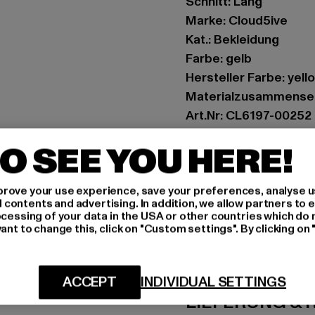
Schnitt: Lang
Marke: Cloud5ive
Kat.: Bekleidung
Farbe: gelb
Hersteller Farbe: yell
Materialzusammenset
Art.Nr: CL6197-00252
O SEE YOU HERE!
Hersteller: Styleboom
info@77onlineshop.eu
Am Kapellhof 22 | 476
rove your use experience, save your preferences, analyse u
ontents and advertising. In addition, we allow partners to e
ocessing of your data in the USA or other countries which do 
ant to change this, click on "Custom settings". By clicking on 
GRÖSSE 
PFLEGEHINWE
ACCEPT
INDIVIDUAL SETTINGS
LIEFERUNG &