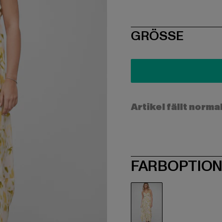
SIZE
GRÖSSE
Artikel fällt norma
FARBOPTIO