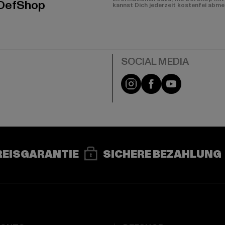
 DefShop
kannst Dich jederzeit kostenfei abme
e
Instagram
Facebook
YouTube
REISGARANTIE
SICHERE BEZAHLUNG