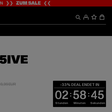
ION ❯❯
ZUM SALE
❮❮
5IVE
 26,79 EUR
Aktionspreis: 39,99 EUR
9,99 EUR
-33% DEAL ENDET IN
02
58
44
Stunden
Minuten
Sekunden