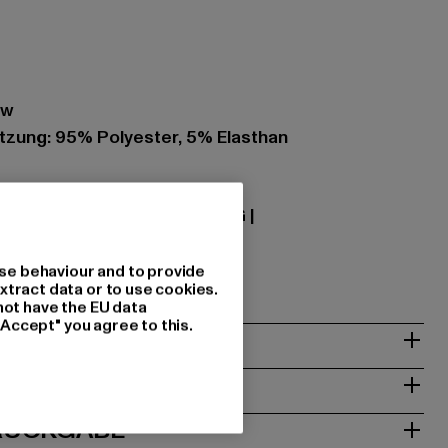
ow
zung: 95% Polyester, 5% Elasthan
 Textilhandels GmbH & Co. KG |
08 Geldern | DE
se behaviour and to provide
xtract data or to use cookies.
not have the EU data
"Accept" you agree to this.
& PASSFORM
ISE
 RÜCKGABE