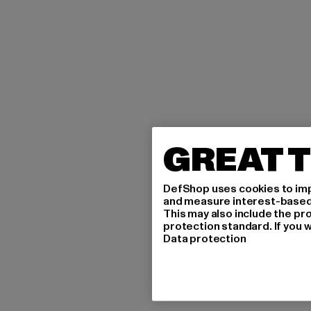
GREAT T
DefShop uses cookies to imp
and measure interest-based c
This may also include the pr
protection standard. If you w
Data protection