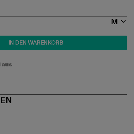
M
IN DEN WARENKORB
l aus
NEN