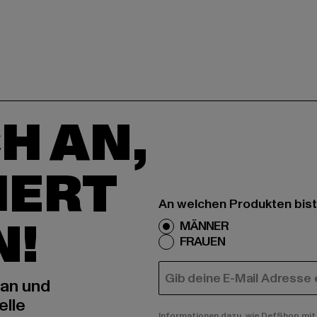
H AN,
IERT
An welchen Produkten bist
N!
MÄNNER
FRAUEN
E-MAIL
 an und
elle
Informationen dazu, wie DefShop mit 