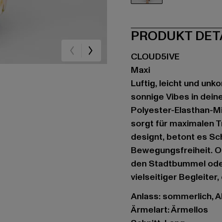
gelb
PRODUKT DET
CLOUD5IVE
Maxi
Luftig, leicht und unk
sonnige Vibes in dein
Polyester-Elasthan-M
sorgt für maximalen T
designt, betont es Sch
Bewegungsfreiheit. O
den Stadtbummel oder 
vielseitiger Begleiter
Anlass: sommerlich, Al
Ärmelart: Ärmellos