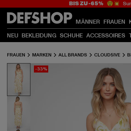
BIS ZU -65%
😲💥 Sum
MÄNNER
FRAUEN
NEU
BEKLEIDUNG
SCHUHE
ACCESSOIRES
FRAUEN
MARKEN
ALL BRANDS
CLOUD5IVE
B
-33%