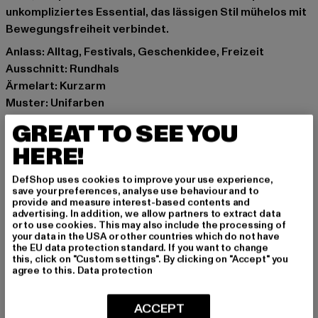
unkompliziertes Essential, das lässigen Stil mühelos mit
Bewegungsfreiheit verbindet.
Anlass: Alltag, Festivals, Geschenkidee, Freizeit
Ausschnitt: Rundhals
Ärmelart: Kurzarm
Muster: Unifarben
Schnitt: Lang
GREAT TO SEE YOU
Marke: Urban Classics
HERE!
Kat.: Day Dresses
Farbe: gelb
DefShop uses cookies to improve your use experience,
Hersteller Farbe: vintagesun
save your preferences, analyse use behaviour and to
provide and measure interest-based contents and
Materialzusammensetzung: 100% Baumwolle
advertising. In addition, we allow partners to extract data
Art.Nr: UCK4104-02427
or to use cookies. This may also include the processing of
your data in the USA or other countries which do not have
the EU data protection standard. If you want to change
Hersteller: TB International GmbH |
info@tbint.de
this, click on "Custom settings". By clicking on "Accept" you
agree to this.
Data protection
Dr.-Robert-Murjahn-Straße 7 | 64372 Ober-Ramstadt |
DE
ACCEPT