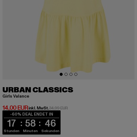
URBAN CLASSICS
Girls Valance
Derzeitiger Preis: 14,00 EUR
14,00 EUR
Aktionspreis: 34,99 EUR
inkl. MwSt.
34,99 EUR
-60% DEAL ENDET IN
17
58
46
Stunden
Minuten
Sekunden