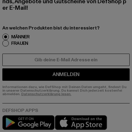
nds, Angebote und Gutscheine von DefShop p
er E-Mail!
An welchen Produkten bist du interessiert?
MÄNNER
FRAUEN
E-MAIL
ANMELDEN
Informationen dazu, wie DefShop mit Deinen Daten umgeht, findest Du
in unserer Datenschutzerklärung. Du kannst Dich jederzeit kostenfei
abmelden.
Datenschutzerklärung lesen.
Play market
App store