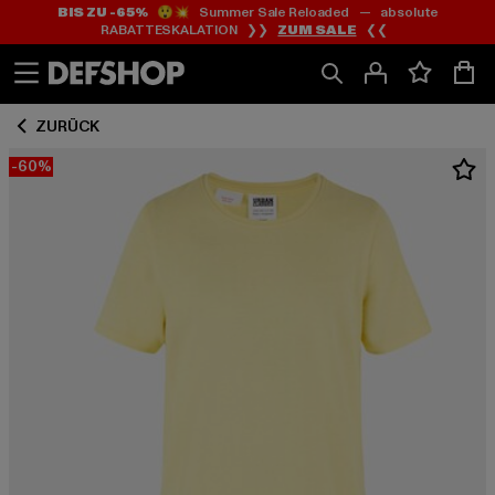
BIS ZU -65%
😲💥 Summer Sale Reloaded — absolute
Zum
Zum
RABATTESKALATION ❯❯
ZUM SALE
❮❮
Inhalt
Fußzeile
springen
springen
ZURÜCK
-60%