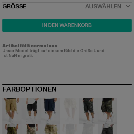
SIZE
GRÖSSE
AUSWÄHLEN
IN DEN WARENKORB
Artikel fällt normal aus
Unser Model trägt auf diesem Bild die Größe L und
ist NaN m groß.
FARBOPTIONEN
beige
schwarz
blau
braun
camouflage
camouflag