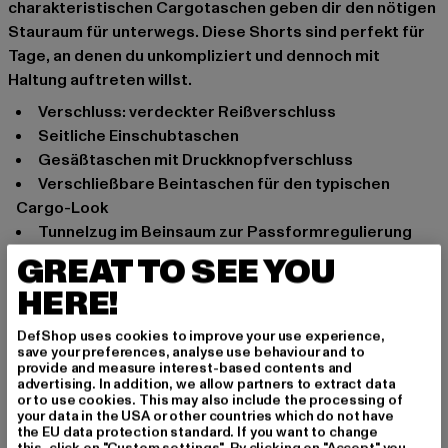
charakteristischen Cargotaschen geben dir den nötigen
Stauraum für unterwegs. Diese Shorts sind perfekt für
Tage, an denen du unkompliziert und dennoch mit
Haltung auftreten willst.
Verschluss: verdeckter Reißverschluss
seitliche Einschubtaschen
Gesäßtaschen mit Druckknopfverschluss
verschließbare Beintaschen für den typischen
Cargo-Look
Tunnelzug im Beinsaum zur Passformregulierung
weiches Material bietet optimalen Tragekomfort
GREAT TO SEE YOU
Anlass: Alltag, Bequem, Freizeit
HERE!
Verschlussarten: verdeckter Reißverschluss
Schnitt: Normal
DefShop uses cookies to improve your use experience,
save your preferences, analyse use behaviour and to
Marke: Brandit
provide and measure interest-based contents and
Kat.: Shorts
advertising. In addition, we allow partners to extract data
or to use cookies. This may also include the processing of
Farbe: grau
your data in the USA or other countries which do not have
Hersteller Farbe: olive
the EU data protection standard. If you want to change