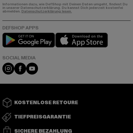
Informationen dazu, wie DefShop mit Deinen Daten umgeht, findest Du
in unserer Datenschutzerklärung. Du kannst Dich jederzeit kostenfei
abmelden.
Datenschutzerklärung lesen.
Play market
App store
Instagram
Facebook
YouTube
KOSTENLOSE RETOURE
TIEFPREISGARANTIE
SICHERE BEZAHLUNG