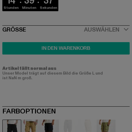
14
39
37
Stunden
Minuten
Sekunden
SIZE
GRÖSSE
AUSWÄHLEN
IN DEN WARENKORB
Artikel fällt normal aus
Unser Model trägt auf diesem Bild die Größe L und
ist NaN m groß.
FARBOPTIONEN