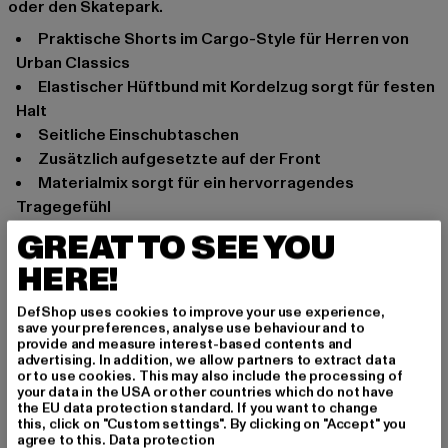
oder den Skatepark.
Praktische Shorts im Cargo-Style für Herren von
Urban Classics
Elastischer Hüftbund mit Kordelzug sorgt für festen
Halt
Seitliche Einschubtaschen
Zusätzlich aufgesetzte auf der Front
Materialmix sorgt für ein hervorragendes
Tragegefühl
Normale Passform
GREAT TO SEE YOU
Anlass: Street, Alltag, Freizeit, Casual
HERE!
Marke: Urban Classics
Kat.: Shorts
DefShop uses cookies to improve your use experience,
save your preferences, analyse use behaviour and to
Farbe: schwarz
provide and measure interest-based contents and
Hersteller Farbe: black
advertising. In addition, we allow partners to extract data
or to use cookies. This may also include the processing of
Materialzusammensetzung: 98% Baumwolle, 2%
your data in the USA or other countries which do not have
Polyester
the EU data protection standard. If you want to change
this, click on "Custom settings". By clicking on "Accept" you
Art.Nr: TB4151-00007
agree to this.
Data protection