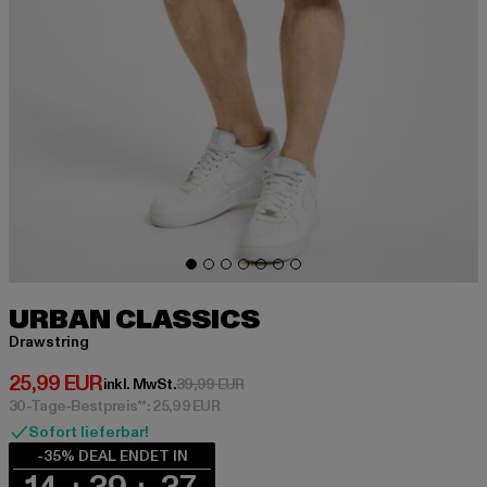
URBAN CLASSICS
Drawstring
Derzeitiger Preis: 25,99 EUR
25,99 EUR
Aktionspreis: 39,99 EUR
inkl. MwSt.
39,99 EUR
30-Tage-Bestpreis**: 25,99 EUR
Sofort lieferbar!
-35% DEAL ENDET IN