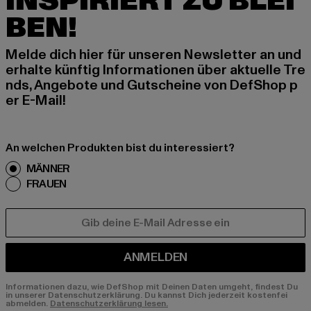
INSPIRIERT ZU BLEI
BEN!
Melde dich hier für unseren Newsletter an und
erhalte künftig Informationen über aktuelle Tre
nds, Angebote und Gutscheine von DefShop p
er E-Mail!
An welchen Produkten bist du interessiert?
MÄNNER
FRAUEN
E-MAIL
ANMELDEN
Informationen dazu, wie DefShop mit Deinen Daten umgeht, findest Du
in unserer Datenschutzerklärung. Du kannst Dich jederzeit kostenfei
abmelden.
Datenschutzerklärung lesen.