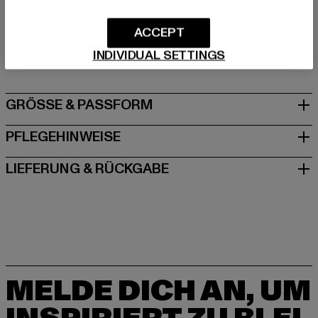
Hersteller: TB International GmbH |
info@tbint.de
ACCEPT
Dr.-Robert-Murjahn-Straße 7 | 64372 Ober-Ramstadt |
INDIVIDUAL SETTINGS
DE
GRÖSSE & PASSFORM
PFLEGEHINWEISE
LIEFERUNG & RÜCKGABE
MELDE DICH AN, UM