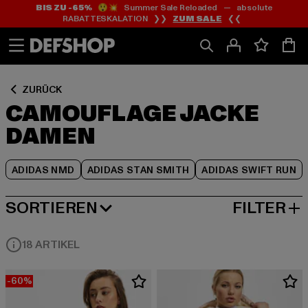
BIS ZU -65%
😲💥 Summer Sale Reloaded — absolute
Zum
Zum
Zum
RABATTESKALATION ❯❯
ZUM SALE
❮❮
Inhalt
Fußzeile
Produktraster
springen
springen
springen
ZURÜCK
CAMOUFLAGE JACKE
DAMEN
ADIDAS NMD
ADIDAS STAN SMITH
ADIDAS SWIFT RUN
SORTIEREN
FILTER
BELIEBTESTE
18 ARTIKEL
-60%