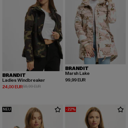
BRANDIT
Marsh Lake
BRANDIT
Derzeitiger Preis: 99,99 EUR
99,99 EUR
Ladies Windbreaker
Derzeitiger Preis: 24,00 EUR
Aktionspreis: 59,99 EUR
24,00 EUR
59,99 EUR
NEU
-22%