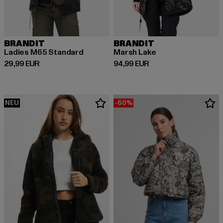
BRANDIT
BRANDIT
Ladies M65 Standard
Marsh Lake
Derzeitiger Preis: 29,99 EUR
Derzeitiger Preis: 94,99 EUR
29,99 EUR
94,99 EUR
NEU
-60%