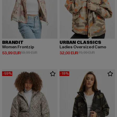
BRANDIT
URBAN CLASSICS
Women Frontzip
Ladies Oversized Camo
Derzeitiger Preis: 53,99 EUR
Aktionspreis: 59,99 EUR
Derzeitiger Preis: 32,00 EUR
Aktionspreis:
53,99 EUR
59,99 EUR
32,00 EUR
79,99 EUR
-59%
-18%