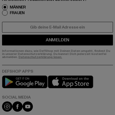
MÄNNER
FRAUEN
E-MAIL
ANMELDEN
Informationen dazu, wie DefShop mit Deinen Daten umgeht, findest Du
in unserer Datenschutzerklärung. Du kannst Dich jederzeit kostenfei
abmelden.
Datenschutzerklärung lesen.
Play market
App store
Instagram
Facebook
YouTube