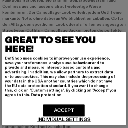
Funktionalität bieten. Sie strahlen Selbstbewusstsein und
Coolness aus und lassen sich auf vielseitige Weise
kombinieren. Der Camouflage-Look verleiht jedem Outfit eine
markante Note, ohne dabei an Weiblichkeit einzubüßen. Ob für
den Alltag, den sportlichen Look oder als Teil eines angesagten
Streetwear-Outfits – Camouflage Jacken bieten die perfekte
Balance zwischen Lässigkeit und Eleganz.
GREAT TO SEE YOU
HERE!
Verschiedene Stile und Designs von Camouflage
DefShop uses cookies to improve your use experience,
Jacken für Damen
save your preferences, analyse use behaviour and to
provide and measure interest-based contents and
Klassische Schnitte vs. moderne Oversized-
advertising. In addition, we allow partners to extract data
Modelle
or to use cookies. This may also include the processing of
your data in the USA or other countries which do not have
Camouflage Jacken gibt es in vielen verschiedenen Stilen, die
the EU data protection standard. If you want to change
this, click on "Custom settings". By clicking on "Accept" you
zu unterschiedlichen Gelegenheiten passen. Klassische
agree to this.
Data protection
Schnitte wie taillierte Jacken bieten eine feminine Silhouette,
während moderne Oversized-Modelle besonders im
Streetwear-Bereich beliebt sind. Sie verleihen dem Outfit
ACCEPT
einen lockeren, lässigen Look und lassen sich perfekt mit
INDIVIDUAL SETTINGS
schmalen Hosen oder Leggings kombinieren, um einen
harmonischen Kontrast zu schaffen.