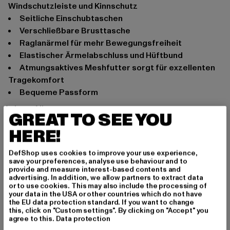
Windschutzleiste und Kinnschutz
Seitliche Einschubtaschen
Verschließbare Brusttasche
Raglanärmel für mehr Bewegungsfreiheit
Elastischer Ärmelabschluss und Hüftbund
Atmungsaktives Meshfutter sorgt für exzellenten
Tragekomfort
Bequeme Passform
Anlass: Alltag
GREAT TO SEE YOU
Ausschnitt: Kapuze
HERE!
Ärmelart: Langarm
Verschlussarten: Reißverschluss
DefShop uses cookies to improve your use experience,
Marke: Brandit
save your preferences, analyse use behaviour and to
provide and measure interest-based contents and
Kat.: Übergangsjacken
advertising. In addition, we allow partners to extract data
Farbe: camouflage
or to use cookies. This may also include the processing of
your data in the USA or other countries which do not have
Hersteller Farbe: woodland
the EU data protection standard. If you want to change
Materialzusammensetzung: 100% Polyester
this, click on "Custom settings". By clicking on "Accept" you
agree to this.
Data protection
Art.Nr: BD55005-00992