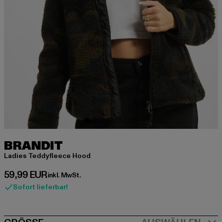
BRANDIT
Ladies Teddyfleece Hood
Derzeitiger Preis: 59,99 EUR
59,99 EUR
inkl. MwSt.
Sofort lieferbar!