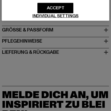
Hersteller: Brandit Textil GmbH |
info@brandit-wear.com
ACCEPT
Spichernstraße 6a | 50672 Köln | DE
INDIVIDUAL SETTINGS
GRÖSSE & PASSFORM
PFLEGEHINWEISE
LIEFERUNG & RÜCKGABE
MELDE DICH AN, UM
INSPIRIERT ZU BLEI