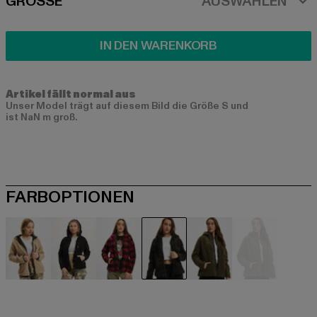
SIZE
GRÖSSE
AUSWÄHLEN
IN DEN WARENKORB
Artikel fällt normal aus
Unser Model trägt auf diesem Bild die Größe S und
ist NaN m groß.
FARBOPTIONEN
beige
schwarz
schwarz
camouflage
olive
olive