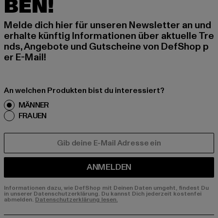
BEN!
Melde dich hier für unseren Newsletter an und
erhalte künftig Informationen über aktuelle Tre
nds, Angebote und Gutscheine von DefShop p
er E-Mail!
An welchen Produkten bist du interessiert?
MÄNNER
FRAUEN
E-MAIL
ANMELDEN
Informationen dazu, wie DefShop mit Deinen Daten umgeht, findest Du
in unserer Datenschutzerklärung. Du kannst Dich jederzeit kostenfei
abmelden.
Datenschutzerklärung lesen.