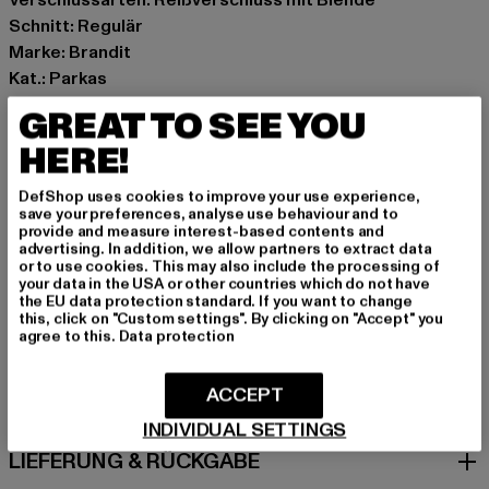
Schnitt: Regulär
Marke: Brandit
Kat.: Parkas
Farbe: camouflage
GREAT TO SEE YOU
Hersteller Farbe: darkcamo
HERE!
Materialzusammensetzung: 80% Polyester, 20%
Baumwolle
DefShop uses cookies to improve your use experience,
Art.Nr: BD9476-00707
save your preferences, analyse use behaviour and to
provide and measure interest-based contents and
advertising. In addition, we allow partners to extract data
Hersteller: Brandit Textil GmbH |
info@brandit-wear.com
or to use cookies. This may also include the processing of
your data in the USA or other countries which do not have
Spichernstraße 6a | 50672 Köln | DE
the EU data protection standard. If you want to change
this, click on "Custom settings". By clicking on "Accept" you
agree to this.
Data protection
GRÖSSE & PASSFORM
ACCEPT
PFLEGEHINWEISE
INDIVIDUAL SETTINGS
LIEFERUNG & RÜCKGABE