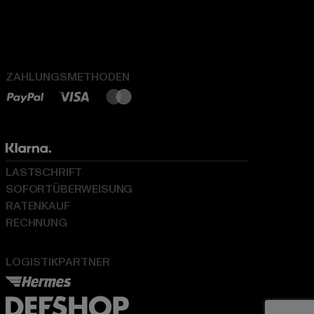
ZAHLUNGSMETHODEN
LASTSCHRIFT
SOFORTÜBERWEISUNG
RATENKAUF
RECHNUNG
LOGISTIKPARTNER