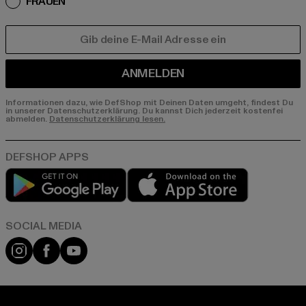
FRAUEN
E-MAIL
ANMELDEN
Informationen dazu, wie DefShop mit Deinen Daten umgeht, findest Du
in unserer Datenschutzerklärung. Du kannst Dich jederzeit kostenfei
abmelden.
Datenschutzerklärung lesen.
Play market
App store
Instagram
Facebook
YouTube