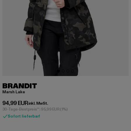
BRANDIT
Marsh Lake
Derzeitiger Preis: 94,99 EUR
94,99 EUR
inkl. MwSt.
30-Tage-Bestpreis**: 95,99 EUR
(1%)
Sofort lieferbar!