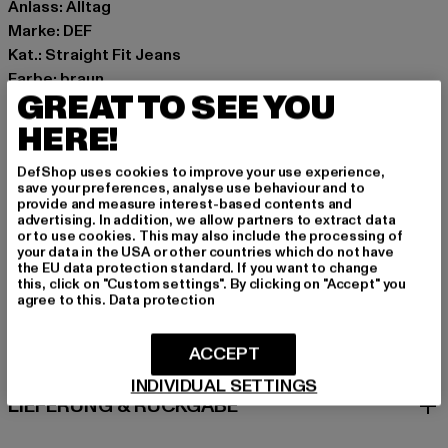
Anlass: Alltag
Marke: DEF
Kat.: Straight Fit Jeans
Farbe: braun
GREAT TO SEE YOU
Hersteller Farbe: brown
Materialzusammensetzung: 100% Baumwolle
HERE!
Art.Nr: DFJS238-00075
DefShop uses cookies to improve your use experience,
save your preferences, analyse use behaviour and to
Hersteller: TB International GmbH |
info@tbint.de
provide and measure interest-based contents and
advertising. In addition, we allow partners to extract data
Dr.-Robert-Murjahn-Straße 7 | 64372 Ober-Ramstadt |
or to use cookies. This may also include the processing of
DE
your data in the USA or other countries which do not have
the EU data protection standard. If you want to change
this, click on "Custom settings". By clicking on "Accept" you
agree to this.
Data protection
GRÖSSE & PASSFORM
ACCEPT
PFLEGEHINWEISE
INDIVIDUAL SETTINGS
LIEFERUNG & RÜCKGABE