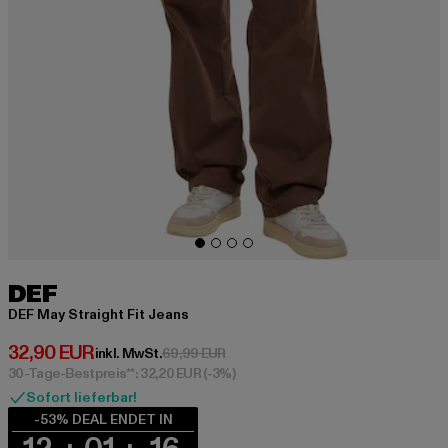
DEF
DEF May Straight Fit Jeans
Derzeitiger Preis: 32,90 EUR
32,90 EUR
Aktionspreis: 69,99 EUR
inkl. MwSt.
69,99 EUR
30-Tage-Bestpreis**: 32,20 EUR
(-3%)
Sofort lieferbar!
-53% DEAL ENDET IN