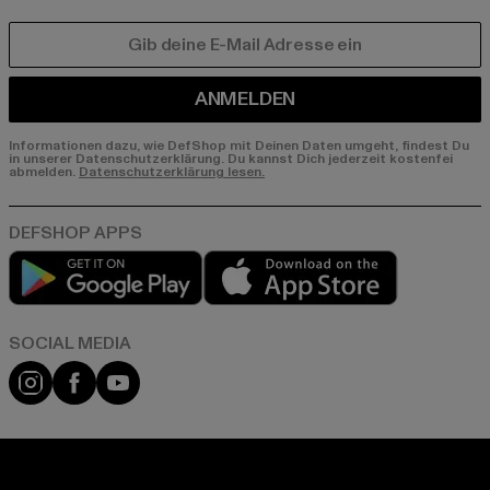
E-MAIL
ANMELDEN
Informationen dazu, wie DefShop mit Deinen Daten umgeht, findest Du
in unserer Datenschutzerklärung. Du kannst Dich jederzeit kostenfei
abmelden.
Datenschutzerklärung lesen.
Play market
App store
Instagram
Facebook
YouTube