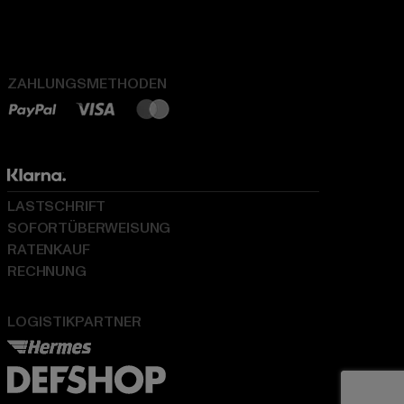
ZAHLUNGSMETHODEN
LASTSCHRIFT
SOFORTÜBERWEISUNG
RATENKAUF
RECHNUNG
LOGISTIKPARTNER