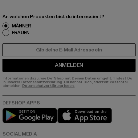
An welchen Produkten bist du interessiert?
MÄNNER
FRAUEN
E-MAIL
ANMELDEN
Informationen dazu, wie DefShop mit Deinen Daten umgeht, findest Du
in unserer Datenschutzerklärung. Du kannst Dich jederzeit kostenfei
abmelden.
Datenschutzerklärung lesen.
Play market
App store