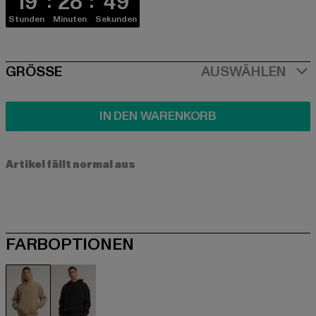
19
28
49
Stunden
Minuten
Sekunden
SIZE
GRÖSSE
AUSWÄHLEN
IN DEN WARENKORB
Artikel fällt normal aus
FARBOPTIONEN