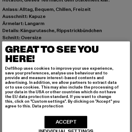
Anlass: Alltag, Bequem, Chillen, Freizeit
Ausschnitt: Kapuze
Ärmelart: Langarm
Details: Kängurutasche, Rippstrickbündchen
Schnitt: Oversize
Marke: Urban Classics
GREAT TO SEE YOU
Kat.: Hoodies
HERE!
Farbe: beige
Hersteller Farbe: unionbeige
DefShop uses cookies to improve your use experience,
Materialzusammensetzung: 100% Polyester
save your preferences, analyse use behaviour and to
provide and measure interest-based contents and
Art.Nr: TB6770-03738
advertising. In addition, we allow partners to extract data
or to use cookies. This may also include the processing of
your data in the USA or other countries which do not have
Hersteller: TB International GmbH |
info@tbint.de
the EU data protection standard. If you want to change
Dr.-Robert-Murjahn-Straße 7 | 64372 Ober-Ramstadt |
this, click on "Custom settings". By clicking on "Accept" you
agree to this.
Data protection
DE
ACCEPT
GRÖSSE & PASSFORM
INDIVIDUAL SETTINGS