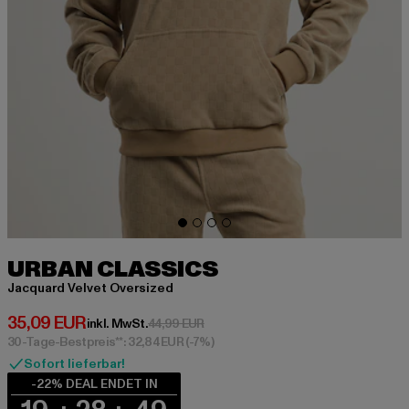
URBAN CLASSICS
Jacquard Velvet Oversized
Derzeitiger Preis: 35,09 EUR
35,09 EUR
Aktionspreis: 44,99 EUR
inkl. MwSt.
44,99 EUR
30-Tage-Bestpreis**: 32,84 EUR
(-7%)
Sofort lieferbar!
-22% DEAL ENDET IN