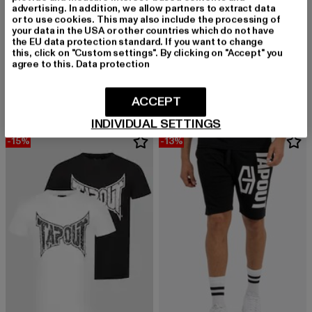
advertising. In addition, we allow partners to extract data
or to use cookies. This may also include the processing of
your data in the USA or other countries which do not have
the EU data protection standard. If you want to change
this, click on "Custom settings". By clicking on "Accept" you
BENLEE
TAPOUT
agree to this.
Data protection
ART DECO
ROOTSTOCK
Derzeitiger Preis: 64,99 EUR
Aktionspreis: 99,99 EUR
Derzeitiger Preis: 21,89 EUR
Aktionspreis: 
64,99 EUR
99,99 EUR
21,89 EUR
29,99 EUR
ACCEPT
INDIVIDUAL SETTINGS
-15%
-13%