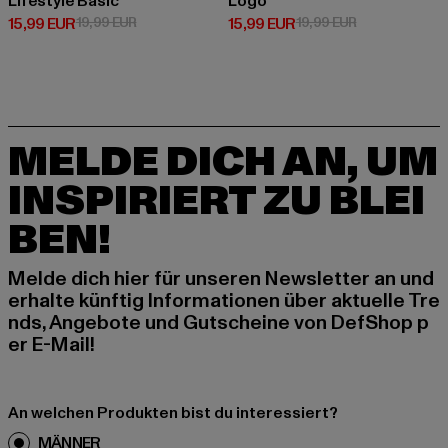
Lifestyle Basic
Logo
Derzeitiger Preis: 15,99 EUR
Aktionspreis: 19,99 EUR
Derzeitiger Preis: 15,99 EUR
Aktionspreis: 
15,99 EUR
19,99 EUR
15,99 EUR
19,99 EUR
MELDE DICH AN, UM
INSPIRIERT ZU BLEI
BEN!
Melde dich hier für unseren Newsletter an und
erhalte künftig Informationen über aktuelle Tre
nds, Angebote und Gutscheine von DefShop p
er E-Mail!
An welchen Produkten bist du interessiert?
MÄNNER