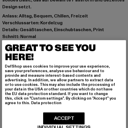
solides Basic, das auf bewährte Passform und dezentes
Design setzt.
Anlass: Alltag, Bequem, Chillen, Freizeit
Verschlussarten: Kordelzug
Details: Gesäßtaschen, Einschubtaschen, Print
Schnitt: Normal
Marke: BENLEE
GREAT TO SEE YOU
Kat.: Hosen
HERE!
Farbe: schwarz
Hersteller Farbe: black/red
DefShop uses cookies to improve your use experience,
Materialzusammensetzung: 80% Baumwolle, 20%
save your preferences, analyse use behaviour and to
provide and measure interest-based contents and
Polyester
advertising. In addition, we allow partners to extract data
Art.Nr: 190748-02374
or to use cookies. This may also include the processing of
your data in the USA or other countries which do not have
the EU data protection standard. If you want to change
Hersteller: Punch GmbH |
info@punch-gmbh.de
this, click on "Custom settings". By clicking on "Accept" you
agree to this.
Data protection
Im Taubental 15a | 41468 Neuss | DE
ACCEPT
GRÖSSE & PASSFORM
INDIVIDUAL SETTINGS