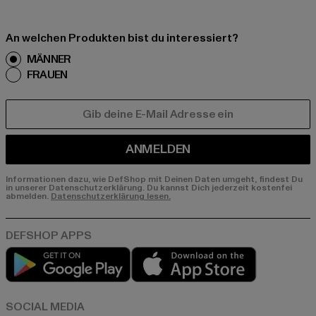
An welchen Produkten bist du interessiert?
MÄNNER
FRAUEN
E-MAIL
ANMELDEN
Informationen dazu, wie DefShop mit Deinen Daten umgeht, findest Du
in unserer Datenschutzerklärung. Du kannst Dich jederzeit kostenfei
abmelden.
Datenschutzerklärung lesen.
Play market
App store