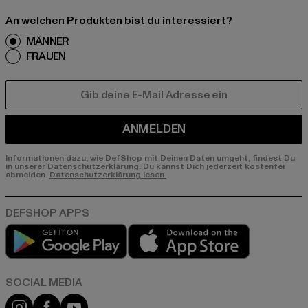
An welchen Produkten bist du interessiert?
MÄNNER
FRAUEN
E-MAIL
ANMELDEN
Informationen dazu, wie DefShop mit Deinen Daten umgeht, findest Du
in unserer Datenschutzerklärung. Du kannst Dich jederzeit kostenfei
abmelden.
Datenschutzerklärung lesen.
Play market
App store
Instagram
Facebook
YouTube