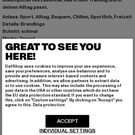
unkompliziertes Essential, das in dein Training und in
deinen Alltag passt.
Anlass: Sport, Alltag, Bequem, Chillen, Sportlich, Freizeit
Details: Brandlogo
Schnitt: schmal
Marke: Tapout
GREAT TO SEE YOU
Kat.: T-Shirts
Farbe: schwarz
HERE!
Hersteller Farbe: black/white/red
DefShop uses cookies to improve your use experience,
Materialzusammensetzung: 85% Polyester, 15%
save your preferences, analyse use behaviour and to
Elasthan
provide and measure interest-based contents and
advertising. In addition, we allow partners to extract data
Art.Nr: 960027-01250
or to use cookies. This may also include the processing of
your data in the USA or other countries which do not have
the EU data protection standard. If you want to change
Hersteller: Punch GmbH |
info@punch-gmbh.de
this, click on "Custom settings". By clicking on "Accept" you
Im Taubental 15a | 41468 Neuss | DE
agree to this.
Data protection
ACCEPT
GRÖSSE & PASSFORM
INDIVIDUAL SETTINGS