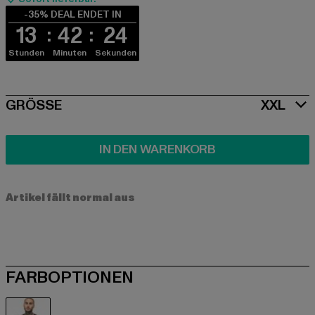
-35% DEAL ENDET IN
13
42
24
Stunden
Minuten
Sekunden
SIZE
GRÖSSE
XXL
IN DEN WARENKORB
Artikel fällt normal aus
FARBOPTIONEN