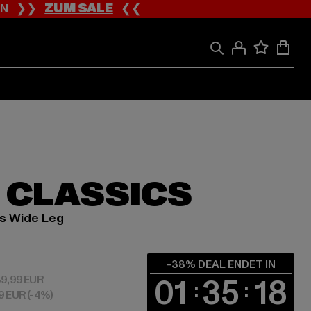
ION ❯❯
ZUM SALE
❮❮
 CLASSICS
's Wide Leg
 ab 24,79 EUR
-38% DEAL ENDET IN
01
35
17
Aktionspreis: 39,99 EUR
9,99 EUR
99 EUR
(-4%)