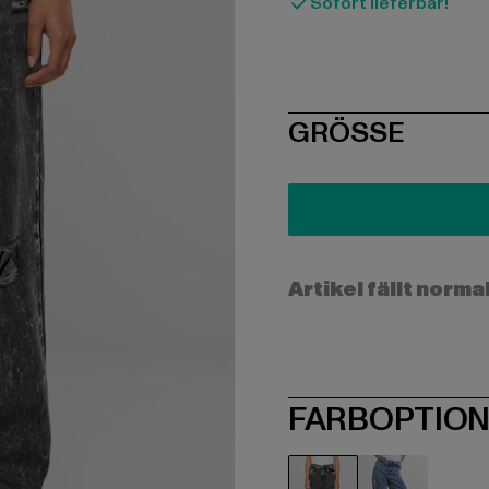
Sofort lieferbar!
SIZE
GRÖSSE
Artikel fällt norma
FARBOPTIO