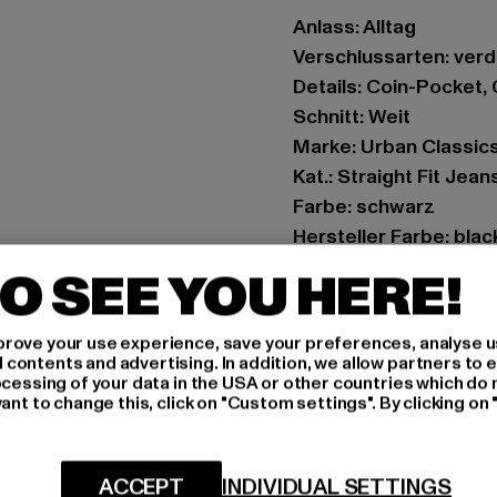
Anlass: Alltag
Verschlussarten: ver
Details: Coin-Pocket
Schnitt: Weit
Marke: Urban Classic
Kat.: Straight Fit Jean
Farbe: schwarz
Hersteller Farbe: bla
Materialzusammense
O SEE YOU HERE!
Art.Nr: TB6155-10600
rove your use experience, save your preferences, analyse u
Hersteller: TB Intern
ontents and advertising. In addition, we allow partners to e
Dr.-Robert-Murjahn-S
ocessing of your data in the USA or other countries which do 
ant to change this, click on "Custom settings". By clicking on 
GRÖSSE 
ACCEPT
INDIVIDUAL SETTINGS