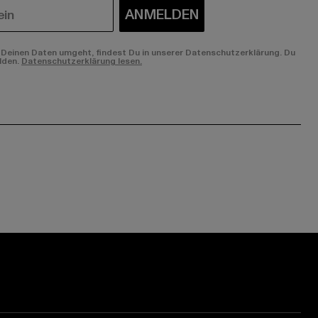
ANMELDEN
Deinen Daten umgeht, findest Du in unserer Datenschutzerklärung. Du
lden.
Datenschutzerklärung lesen.