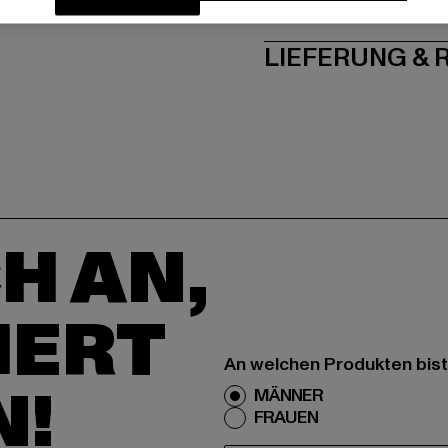
PFLEGEHINWE
LIEFERUNG &
H AN,
IERT
An welchen Produkten bist
N!
MÄNNER
FRAUEN