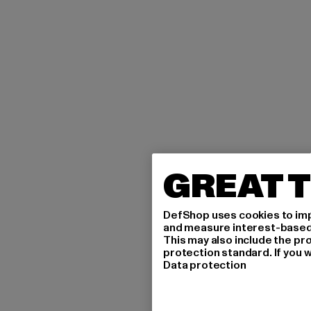
GREAT T
DefShop uses cookies to imp
and measure interest-based c
This may also include the pr
protection standard. If you w
Data protection