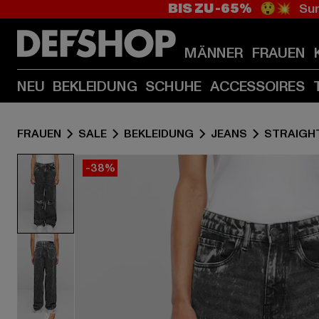
BIS ZU -65%
😲💥 Sum
MÄNNER
FRAUEN
NEU
BEKLEIDUNG
SCHUHE
ACCESSOIRES
FRAUEN
SALE
BEKLEIDUNG
JEANS
STRAIGHT
-38%