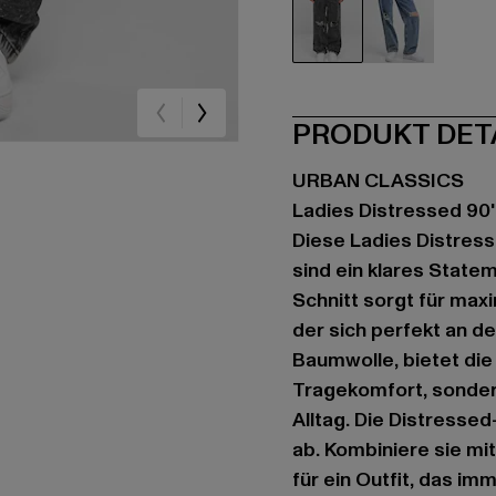
schwarz
blau
PRODUKT DET
URBAN CLASSICS
Ladies Distressed 90
Diese Ladies Distres
sind ein klares Statem
Schnitt sorgt für max
der sich perfekt an d
Baumwolle, bietet di
Tragekomfort, sondern
Alltag. Die Distresse
ab. Kombiniere sie m
für ein Outfit, das i