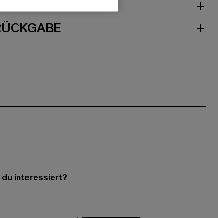
ISE
 RÜCKGABE
 du interessiert?