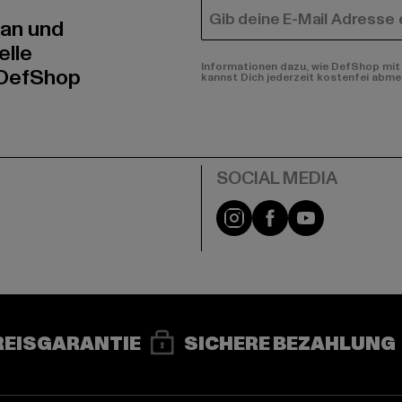
E-MAIL
 an und
elle
Informationen dazu, wie DefShop mit 
 DefShop
kannst Dich jederzeit kostenfei abme
e
Instagram
Facebook
YouTube
REISGARANTIE
SICHERE BEZAHLUNG