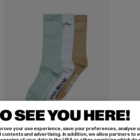
O SEE YOU HERE!
rove your use experience, save your preferences, analyse u
ontents and advertising. In addition, we allow partners to e
KARL KANI
ocessing of your data in the USA or other countries which do 