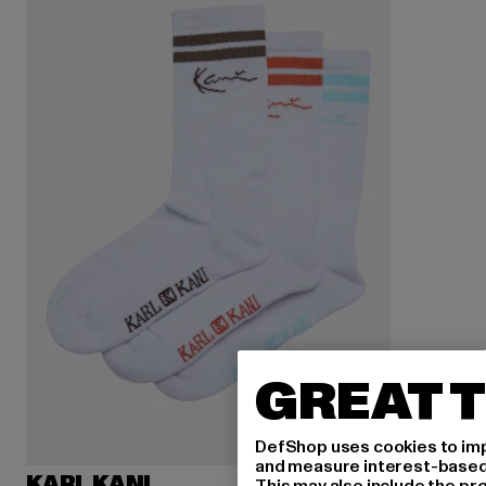
GREAT T
DefShop uses cookies to imp
and measure interest-based c
KARL KANI
This may also include the pr