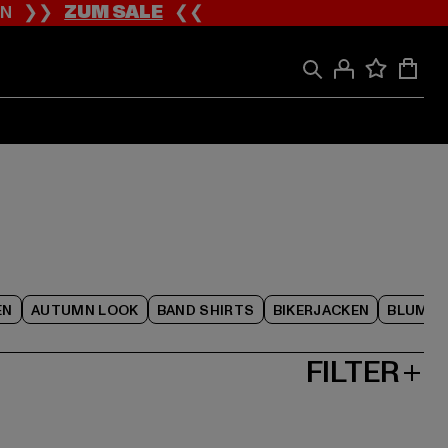
ION ❯❯
ZUM SALE
❮❮
EN
AUTUMN LOOK
BAND SHIRTS
BIKERJACKEN
BLUME
FILTER