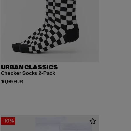
URBAN CLASSICS
Checker Socks 2-Pack
Derzeitiger Preis: 10,99 EUR
10,99 EUR
-10%