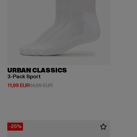
URBAN CLASSICS
3-Pack Sport
Derzeitiger Preis: 11,99 EUR
Aktionspreis: 14,99 EUR
11,99 EUR
14,99 EUR
-25%