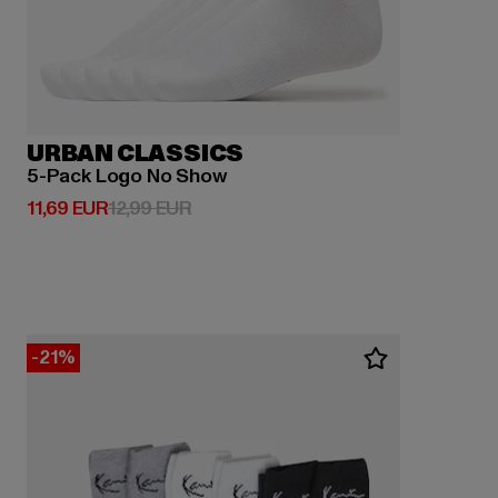
URBAN CLASSICS
5-Pack Logo No Show
Derzeitiger Preis: 11,69 EUR
Aktionspreis: 12,99 EUR
11,69 EUR
12,99 EUR
-21%