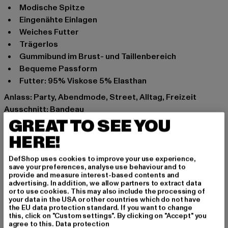
modische Spitze
eingenähte Einlagen
weiches Futter
Trägerlos
Gummibund im Brust- und Taillenbereich
bequeme Passform
Futter: 95% Viskose 5% Elasthan
Anlass: Party, Abendmode, Street, Alltag, Freizeit
Ausschnitt: Bandeau
GREAT TO SEE YOU
Ärmelart: Ärmellos
Schnitt: Normal
HERE!
Marke: Urban Classics
Kat.: Bekleidung
DefShop uses cookies to improve your use experience,
save your preferences, analyse use behaviour and to
Farbe: weiß
provide and measure interest-based contents and
Hersteller Farbe: white
advertising. In addition, we allow partners to extract data
or to use cookies. This may also include the processing of
Materialzusammensetzung: 94% Nylon, 6% Elasthan,
your data in the USA or other countries which do not have
95% Viskose, 5% Elasthan
the EU data protection standard. If you want to change
this, click on "Custom settings". By clicking on "Accept" you
Art.Nr: TB922-00220
agree to this.
Data protection