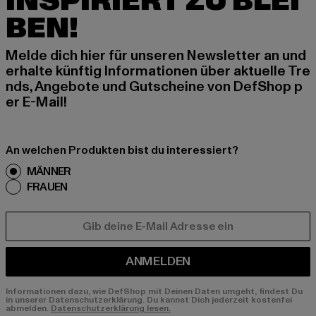
INSPIRIERT ZU BLEI
BEN!
Melde dich hier für unseren Newsletter an und
erhalte künftig Informationen über aktuelle Tre
nds, Angebote und Gutscheine von DefShop p
er E-Mail!
An welchen Produkten bist du interessiert?
MÄNNER
FRAUEN
E-MAIL
ANMELDEN
Informationen dazu, wie DefShop mit Deinen Daten umgeht, findest Du
in unserer Datenschutzerklärung. Du kannst Dich jederzeit kostenfei
abmelden.
Datenschutzerklärung lesen.