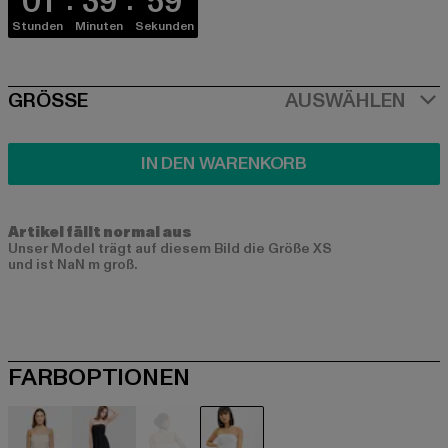
01
39
58
Stunden
Minuten
Sekunden
SIZE
GRÖSSE
AUSWÄHLEN
IN DEN WARENKORB
Artikel fällt normal aus
Unser Model trägt auf diesem Bild die Größe XS
und ist NaN m groß.
FARBOPTIONEN