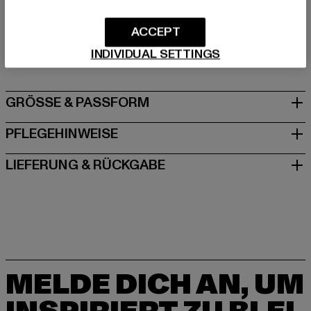
Hersteller: TB International GmbH |
info@tbint.de
ACCEPT
Dr.-Robert-Murjahn-Straße 7 | 64372 Ober-Ramstadt |
INDIVIDUAL SETTINGS
DE
GRÖSSE & PASSFORM
PFLEGEHINWEISE
LIEFERUNG & RÜCKGABE
MELDE DICH AN, UM