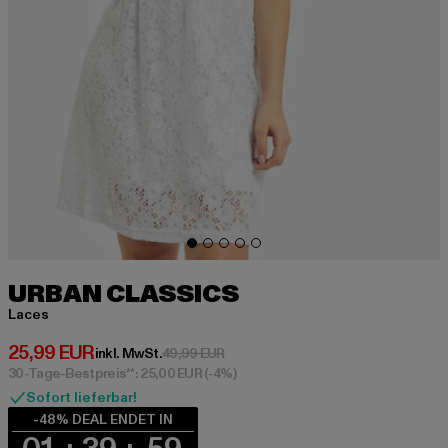
URBAN CLASSICS
Laces
Derzeitiger Preis: 25,99 EUR
25,99 EUR
Aktionspreis: 49,99 EUR
inkl. MwSt.
49,99 EUR
30-Tage-Bestpreis**: 25,00 EUR
(-4%)
Sofort lieferbar!
-48% DEAL ENDET IN