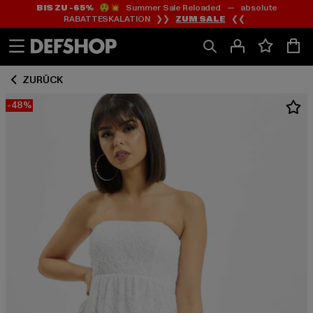
BIS ZU -65%
😲💥 Summer Sale Reloaded — absolute
Zum
Zum
RABATTESKALATION ❯❯
ZUM SALE
❮❮
Inhalt
Fußzeile
springen
springen
ZURÜCK
-48%