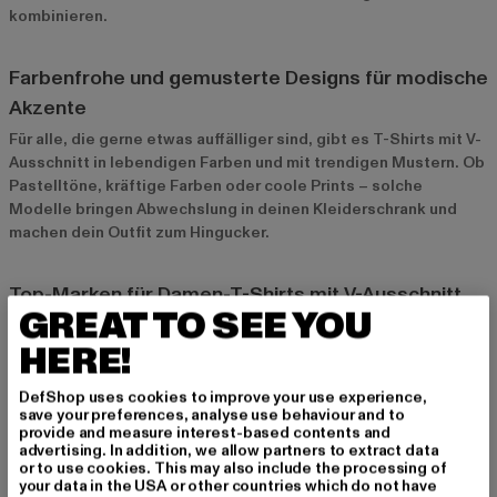
kombinieren.
Farbenfrohe und gemusterte Designs für modische
Akzente
Für alle, die gerne etwas auffälliger sind, gibt es T-Shirts mit V-
Ausschnitt in lebendigen Farben und mit trendigen Mustern. Ob
Pastelltöne, kräftige Farben oder coole Prints – solche
Modelle bringen Abwechslung in deinen Kleiderschrank und
machen dein Outfit zum Hingucker.
Top-Marken für Damen-T-Shirts mit V-Ausschnitt
GREAT TO SEE YOU
bei Def-Shop
HERE!
Urban Classics und Only: Lässig und modisch
Urban Classics
und
Only
bieten eine große Auswahl an lässigen
DefShop uses cookies to improve your use experience,
T-Shirts mit V-Ausschnitt, die sich ideal für den Alltag eignen.
save your preferences, analyse use behaviour and to
provide and measure interest-based contents and
Diese Marken stehen für moderne Designs und bequemen
advertising. In addition, we allow partners to extract data
Komfort – perfekt für einen entspannten Look.
or to use cookies. This may also include the processing of
your data in the USA or other countries which do not have