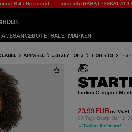
mer Sale Reloaded — absolute RABATTESKALAT
Zum
Zum
Inhalt
Fußzeile
springen
springen
KINDER
(Enter
(Enter
drücken)
drücken)
TAGESANGEBOTE
SALE
MARKEN
 LABEL
APPAREL
JERSEY TOPS
T-SHIRTS
T-SH
START
Ladies Cropped Mesh
Derzeitiger Preis:
20,99 EUR
inkl. MwSt.
30-Tage-Bestpreis**: 21,8
Sofort lieferbar!