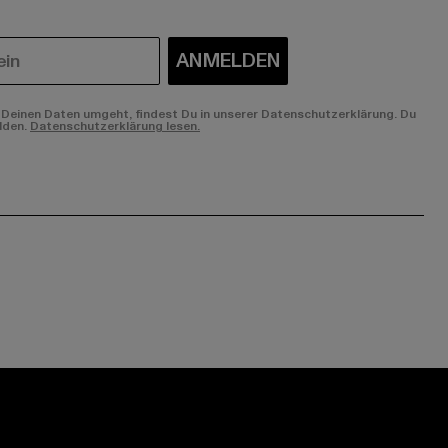
ANMELDEN
Deinen Daten umgeht, findest Du in unserer Datenschutzerklärung. Du
lden.
Datenschutzerklärung lesen.