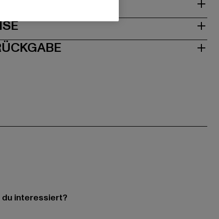
& PASSFORM
ISE
 RÜCKGABE
 du interessiert?