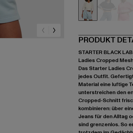
beige
schwarz
pin
PRODUKT DET
STARTER BLACK LAB
Ladies Cropped Mesh
Das Starter Ladies Cr
jedes Outfit. Geferti
Material eine luftige 
unterstreichen den e
Cropped-Schnitt frisch
kombinieren: über eine
Jeans für den Alltag 
sind grenzenlos. So en
trotzdem im Gedächtni