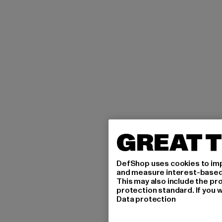
GREAT T
DefShop uses cookies to imp
and measure interest-based c
This may also include the pr
protection standard. If you w
Data protection