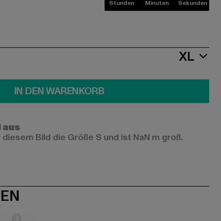
Stunden
Minuten
Sekunden
XL
IN DEN WARENKORB
l aus
 diesem Bild die Größe S und ist NaN m groß.
NEN