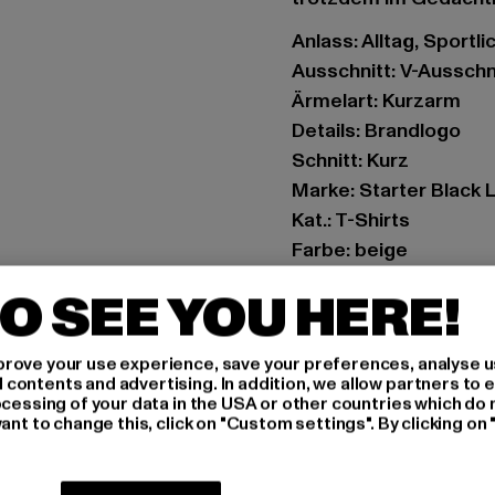
Anlass: Alltag, Sportlic
Ausschnitt: V-Ausschn
Ärmelart: Kurzarm
Details: Brandlogo
Schnitt: Kurz
Marke: Starter Black 
Kat.: T-Shirts
Farbe: beige
Hersteller Farbe: pal
O SEE YOU HERE!
Materialzusammenset
Art.Nr: ST157-03618
rove your use experience, save your preferences, analyse u
ontents and advertising. In addition, we allow partners to e
Hersteller: TB Intern
ocessing of your data in the USA or other countries which do 
ant to change this, click on "Custom settings". By clicking on 
Dr.-Robert-Murjahn-S