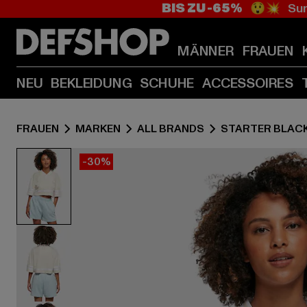
BIS ZU -65%
😲💥 Sum
MÄNNER
FRAUEN
NEU
BEKLEIDUNG
SCHUHE
ACCESSOIRES
FRAUEN
MARKEN
ALL BRANDS
STARTER BLACK
-30%