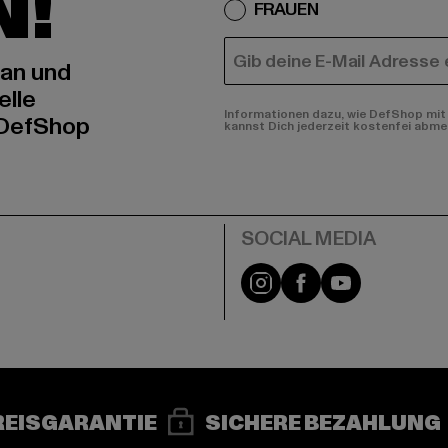
N!
FRAUEN
E-MAIL
 an und
elle
Informationen dazu, wie DefShop mit 
 DefShop
kannst Dich jederzeit kostenfei abme
e
Instagram
Facebook
YouTube
REISGARANTIE
SICHERE BEZAHLUNG