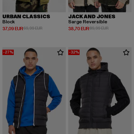
URBAN CLASSICS
JACK AND JONES
Block
Sarge Reversible
Derzeitiger Preis: 37,09 EUR
Aktionspreis: 69,99 EUR
Derzeitiger Preis: 38,70 EUR
Aktionspreis:
37,09 EUR
69,99 EUR
38,70 EUR
89,99 EUR
-27%
-32%