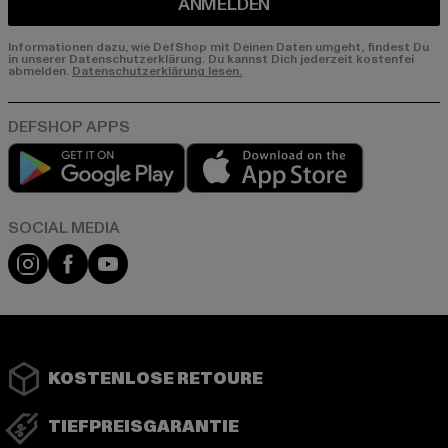
ANMELDEN
Informationen dazu, wie DefShop mit Deinen Daten umgeht, findest Du
in unserer Datenschutzerklärung. Du kannst Dich jederzeit kostenfei
abmelden.
Datenschutzerklärung lesen.
Play market
App store
Instagram
Facebook
YouTube
KOSTENLOSE RETOURE
TIEFPREISGARANTIE