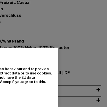
 Freizeit, Casual
en
ßverschluss
s
ck/whitesand
zung: 100% Nylon, 100% Polyester
ational GmbH |
info@tbint.de
se behaviour and to provide
traße 7 | 64372 Ober-Ramstadt | DE
xtract data or to use cookies.
not have the EU data
"Accept" you agree to this.
& PASSFORM
ISE