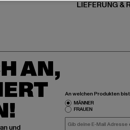
LIEFERUNG &
H AN,
IERT
An welchen Produkten bist
N!
MÄNNER
FRAUEN
E-MAIL
 an und