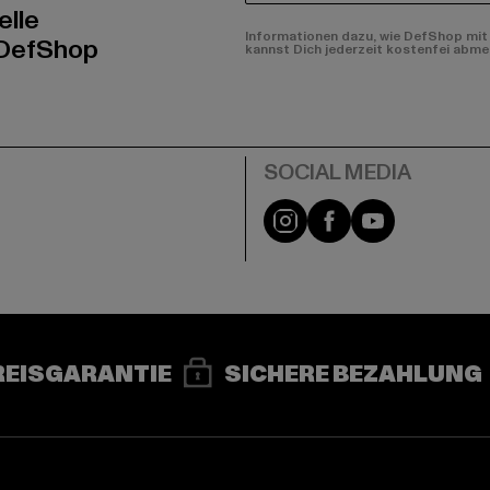
elle
Informationen dazu, wie DefShop mit 
 DefShop
kannst Dich jederzeit kostenfei abme
e
Instagram
Facebook
YouTube
REISGARANTIE
SICHERE BEZAHLUNG