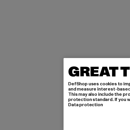
GREAT T
DefShop uses cookies to imp
and measure interest-based c
This may also include the pr
protection standard. If you w
Data protection