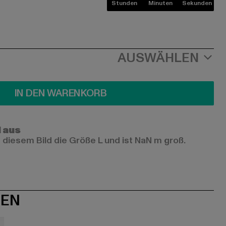
Stunden
Minuten
Sekunden
AUSWÄHLEN
IN DEN WARENKORB
l aus
 diesem Bild die Größe L und ist NaN m groß.
NEN