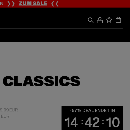
ION ❯❯
ZUM SALE
❮❮
 CLASSICS
 30,10 EUR
Aktionspreis: 69,99 EUR
9,99 EUR
-57% DEAL ENDET IN
0 EUR
14
42
09