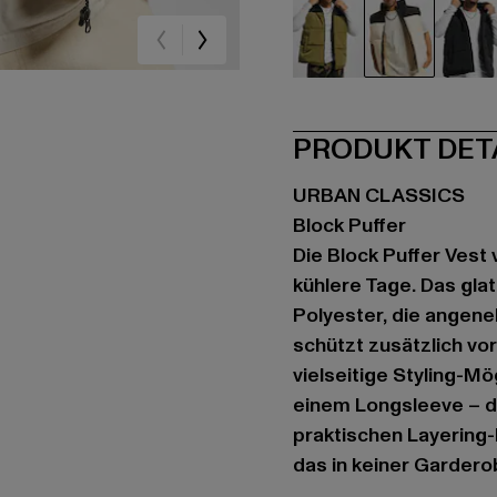
schwarz
schwarz
sc
PRODUKT DET
URBAN CLASSICS
Block Puffer
Die Block Puffer Vest 
kühlere Tage. Das glat
Polyester, die angen
schützt zusätzlich vo
vielseitige Styling-M
einem Longsleeve – d
praktischen Layering
das in keiner Garderob