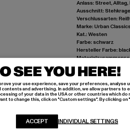
Anlass: Street, Alltag,
Ausschnitt: Stehkrag
Verschlussarten: Rei
Marke: Urban Classic
Kat.: Westen
Farbe: schwarz
Hersteller Farbe: bla
Materialzusammenset
Art.Nr: TB4476-03275
O SEE YOU HERE!
Hersteller: TB Intern
rove your use experience, save your preferences, analyse u
Dr.-Robert-Murjahn-S
ontents and advertising. In addition, we allow partners to e
ocessing of your data in the USA or other countries which do 
ant to change this, click on "Custom settings". By clicking on 
GRÖSSE 
PFLEGEHINWE
ACCEPT
INDIVIDUAL SETTINGS