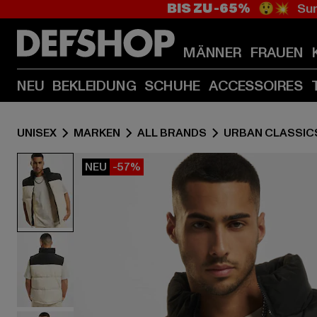
BIS ZU -65%
😲💥 Sum
MÄNNER
FRAUEN
NEU
BEKLEIDUNG
SCHUHE
ACCESSOIRES
UNISEX
MARKEN
ALL BRANDS
URBAN CLASSIC
NEU
-57%