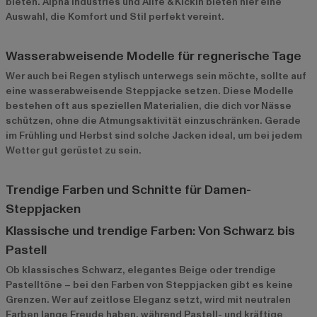
bieten.
Alpha Industries
und
Alife & Kickin
bieten hier eine
Auswahl, die Komfort und Stil perfekt vereint.
Wasserabweisende Modelle für regnerische Tage
Wer auch bei Regen stylisch unterwegs sein möchte, sollte auf
eine wasserabweisende Steppjacke setzen. Diese Modelle
bestehen oft aus speziellen Materialien, die dich vor Nässe
schützen, ohne die Atmungsaktivität einzuschränken. Gerade
im Frühling und Herbst sind solche Jacken ideal, um bei jedem
Wetter gut gerüstet zu sein.
Trendige Farben und Schnitte für Damen-
Steppjacken
Klassische und trendige Farben: Von Schwarz bis
Pastell
Ob klassisches Schwarz, elegantes Beige oder trendige
Pastelltöne – bei den Farben von Steppjacken gibt es keine
Grenzen. Wer auf zeitlose Eleganz setzt, wird mit neutralen
Farben lange Freude haben, während Pastell- und kräftige