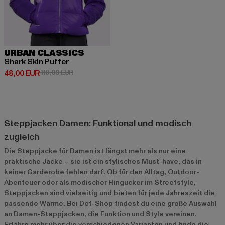
URBAN CLASSICS
Shark Skin Puffer
Derzeitiger Preis: 48,00 EUR
Aktionspreis: 119,99 EUR
48,00 EUR
119,99 EUR
Steppjacken Damen: Funktional und modisch
zugleich
Die Steppjacke für Damen ist längst mehr als nur eine
praktische Jacke – sie ist ein stylisches Must-have, das in
keiner Garderobe fehlen darf. Ob für den Alltag, Outdoor-
Abenteuer oder als modischer Hingucker im Streetstyle,
Steppjacken sind vielseitig und bieten für jede Jahreszeit die
passende Wärme. Bei Def-Shop findest du eine große Auswahl
an Damen-Steppjacken, die Funktion und Style vereinen.
Erfahre mehr über die verschiedenen Varianten und finde die