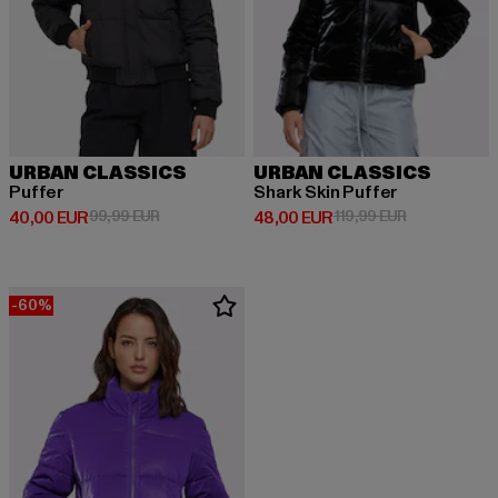
URBAN CLASSICS
URBAN CLASSICS
Puffer
Shark Skin Puffer
Derzeitiger Preis: 40,00 EUR
Aktionspreis: 99,99 EUR
Derzeitiger Preis: 48,00 EUR
Aktionspreis:
40,00 EUR
99,99 EUR
48,00 EUR
119,99 EUR
-60%