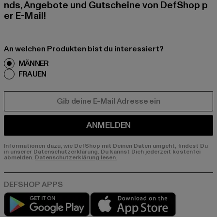
nds, Angebote und Gutscheine von DefShop p
er E-Mail!
An welchen Produkten bist du interessiert?
MÄNNER
FRAUEN
E-MAIL
ANMELDEN
Informationen dazu, wie DefShop mit Deinen Daten umgeht, findest Du
in unserer Datenschutzerklärung. Du kannst Dich jederzeit kostenfei
abmelden.
Datenschutzerklärung lesen.
Play market
App store