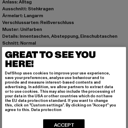
Anlass: Alltag
Ausschnitt: Stehkragen
Ärmelart: Langarm
Verschlussarten: Reißverschluss
Muster: Unifarben
Details: Innentaschen, Absteppung, Einschubtaschen
Schnitt: Normal
Marke: Urban Classics
GREAT TO SEE YOU
Kat.: Puffer Jackets
HERE!
Farbe: beige
Hersteller Farbe: wetsand
DefShop uses cookies to improve your use experience,
Materialzusammensetzung: 100% Polyester
save your preferences, analyse use behaviour and to
provide and measure interest-based contents and
Innenfutter: Polyester
advertising. In addition, we allow partners to extract data
Art.Nr: TB6333-04732
or to use cookies. This may also include the processing of
your data in the USA or other countries which do not have
the EU data protection standard. If you want to change
Hersteller: TB International GmbH |
info@tbint.de
this, click on "Custom settings". By clicking on "Accept" you
agree to this.
Data protection
Dr.-Robert-Murjahn-Straße 7 | 64372 Ober-Ramstadt |
DE
ACCEPT