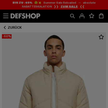
BIS ZU -65%
😲💥 Summer Sale Reloaded — absolute
Zum
Zum
RABATTESKALATION ❯❯
ZUM SALE
❮❮
Inhalt
Fußzeile
springen
springen
ZURÜCK
-60%