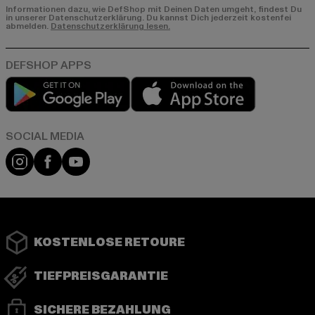
Informationen dazu, wie DefShop mit Deinen Daten umgeht, findest Du
in unserer Datenschutzerklärung. Du kannst Dich jederzeit kostenfei
abmelden.
Datenschutzerklärung lesen.
Play market
App store
Instagram
Facebook
YouTube
KOSTENLOSE RETOURE
TIEFPREISGARANTIE
SICHERE BEZAHLUNG