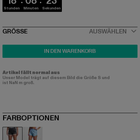
18
08
22
Stunden
Minuten
Sekunden
SIZE
GRÖSSE
AUSWÄHLEN
IN DEN WARENKORB
Artikel fällt normal aus
Unser Model trägt auf diesem Bild die Größe S und
ist NaN m groß.
FARBOPTIONEN