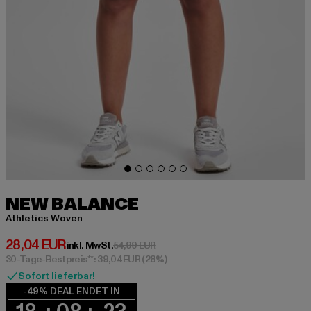
NEW BALANCE
Athletics Woven
Derzeitiger Preis: 28,04 EUR
28,04 EUR
Aktionspreis: 54,99 EUR
inkl. MwSt.
54,99 EUR
30-Tage-Bestpreis**: 39,04 EUR
(28%)
Sofort lieferbar!
-49% DEAL ENDET IN