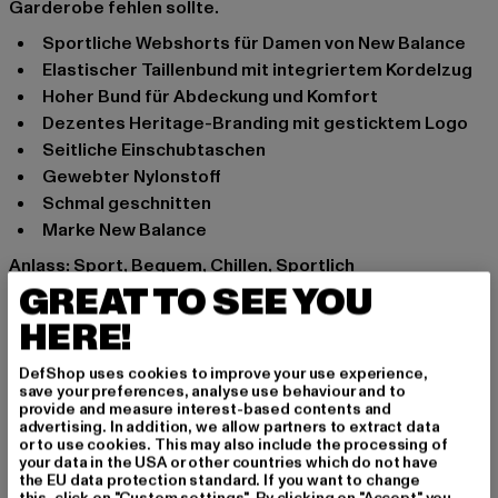
Garderobe fehlen sollte.
Sportliche Webshorts für Damen von New Balance
Elastischer Taillenbund mit integriertem Kordelzug
Hoher Bund für Abdeckung und Komfort
Dezentes Heritage-Branding mit gesticktem Logo
Seitliche Einschubtaschen
Gewebter Nylonstoff
Schmal geschnitten
Marke New Balance
Anlass: Sport, Bequem, Chillen, Sportlich
GREAT TO SEE YOU
Funktionalität: Keine
Verschlussarten: Gummizug
HERE!
Muster: Unifarben
Schnitt: schmal
DefShop uses cookies to improve your use experience,
save your preferences, analyse use behaviour and to
Marke: New Balance
provide and measure interest-based contents and
Kat.: Denim Shorts
advertising. In addition, we allow partners to extract data
or to use cookies. This may also include the processing of
Farbe: schwarz
your data in the USA or other countries which do not have
Hersteller Farbe: Black
the EU data protection standard. If you want to change
this, click on "Custom settings". By clicking on "Accept" you