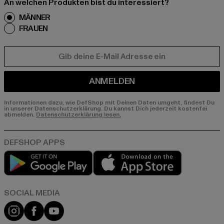
An welchen Produkten bist du interessiert?
MÄNNER
FRAUEN
E-MAIL
ANMELDEN
Informationen dazu, wie DefShop mit Deinen Daten umgeht, findest Du
in unserer Datenschutzerklärung. Du kannst Dich jederzeit kostenfei
abmelden.
Datenschutzerklärung lesen.
Play market
App store
Instagram
Facebook
YouTube