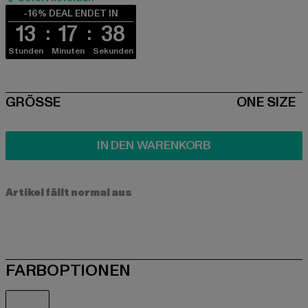
-16% DEAL ENDET IN
13
17
38
Stunden
Minuten
Sekunden
SIZE
GRÖSSE
ONE SIZE
IN DEN WARENKORB
Artikel fällt normal aus
FARBOPTIONEN