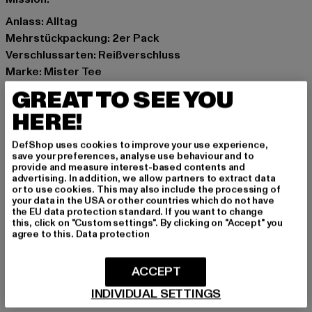
Anlass: Alltag
Mehrstückpackung: 2er Pack
Verschlussarten: Reißverschluss
Marke: Mister Tee
Kat.: Rucksäcke
GREAT TO SEE YOU
Farbe: schwarz
HERE!
Hersteller Farbe: black
Materialzusammensetzung: 100% Polyester
DefShop uses cookies to improve your use experience,
Art.Nr: MT2079-00007
save your preferences, analyse use behaviour and to
provide and measure interest-based contents and
advertising. In addition, we allow partners to extract data
Hersteller: TB International GmbH |
info@tbint.de
or to use cookies. This may also include the processing of
your data in the USA or other countries which do not have
Dr.-Robert-Murjahn-Straße 7 | 64372 Ober-Ramstadt |
the EU data protection standard. If you want to change
DE
this, click on "Custom settings". By clicking on "Accept" you
agree to this.
Data protection
GRÖSSE & PASSFORM
ACCEPT
INDIVIDUAL SETTINGS
PFLEGEHINWEISE