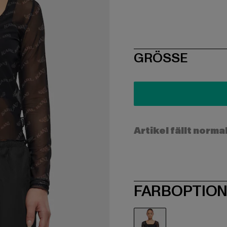
SIZE
GRÖSSE
Artikel fällt norma
FARBOPTIO