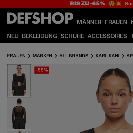
BIS ZU -65%
😲💥 Sum
MÄNNER
FRAUEN
NEU
BEKLEIDUNG
SCHUHE
ACCESSOIRES
FRAUEN
MARKEN
ALL BRANDS
KARL KANI
AP
-55%