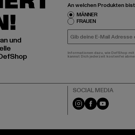
IERT
An welchen Produkten bist
N!
MÄNNER
FRAUEN
E-MAIL
 an und
elle
Informationen dazu, wie DefShop mit 
 DefShop
kannst Dich jederzeit kostenfei abme
e
Instagram
Facebook
YouTube