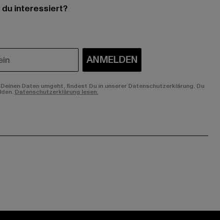
 du interessiert?
ANMELDEN
Deinen Daten umgeht, findest Du in unserer Datenschutzerklärung. Du
lden.
Datenschutzerklärung lesen.