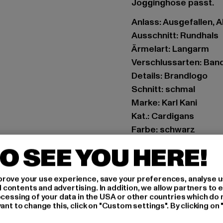
Jogginghose passt.
Anlass: Ausgefallen, A
Ausschnitt: Rundhals
Ärmelart: Langarm
Verschlussarten: Ban
Details: Brandlogo
Schnitt: schmal
Marke: Karl Kani
Kat.: Cardigans
Farbe: schwarz
Hersteller Farbe: blac
O SEE YOU HERE!
Materialzusammenset
Art.Nr: 6126042-0000
rove your use experience, save your preferences, analyse u
ontents and advertising. In addition, we allow partners to e
Hersteller: Urban Sty
ocessing of your data in the USA or other countries which do 
ant to change this, click on "Custom settings". By clicking on 
agentur@urbanstyle
Schanzenstraße 41 | 5