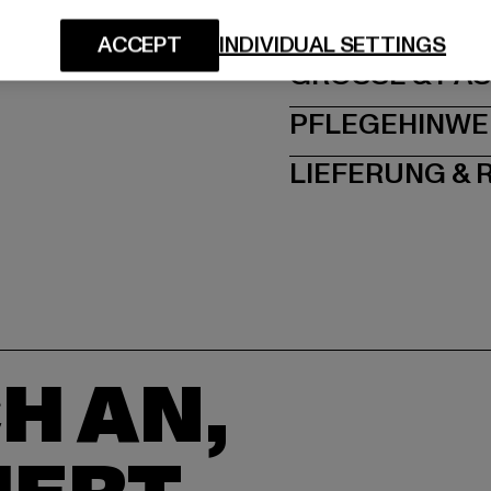
ACCEPT
INDIVIDUAL SETTINGS
GRÖSSE 
PFLEGEHINWE
LIEFERUNG &
H AN,