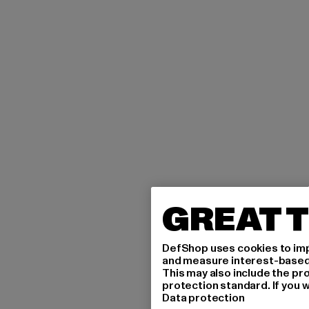
GREAT T
DefShop uses cookies to imp
and measure interest-based c
This may also include the pr
protection standard. If you w
Data protection