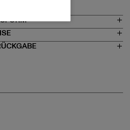
& PASSFORM
ISE
 RÜCKGABE