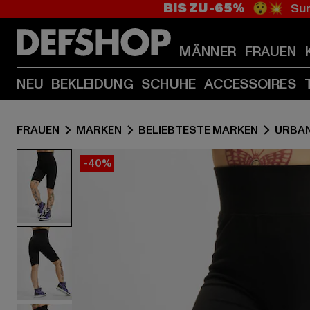
BIS ZU -65%
😲💥 Sum
MÄNNER
FRAUEN
NEU
BEKLEIDUNG
SCHUHE
ACCESSOIRES
FRAUEN
MARKEN
BELIEBTESTE MARKEN
URBAN
-40%