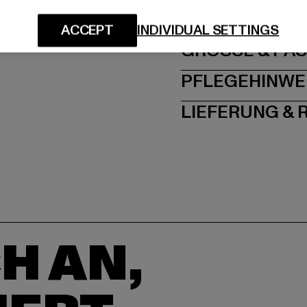
Dr.-Robert-Murjahn-S
ACCEPT
INDIVIDUAL SETTINGS
GRÖSSE 
PFLEGEHINWE
LIEFERUNG &
H AN,