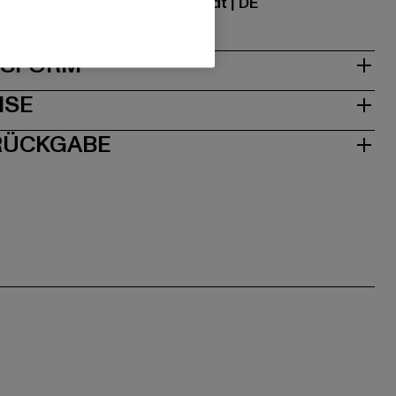
traße 7 | 64372 Ober-Ramstadt | DE
& PASSFORM
ISE
 RÜCKGABE