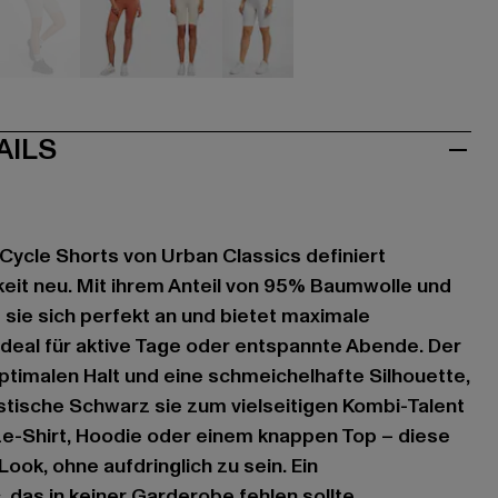
ün
grau
orange
weiß
weiß
AILS
 Cycle Shorts von Urban Classics definiert
eit neu. Mit ihrem Anteil von 95% Baumwolle und
sie sich perfekt an und bietet maximale
deal für aktive Tage oder entspannte Abende. Der
ptimalen Halt und eine schmeichelhafte Silhouette,
tische Schwarz sie zum vielseitigen Kombi-Talent
ze-Shirt, Hoodie oder einem knappen Top – diese
ook, ohne aufdringlich zu sein. Ein
 das in keiner Garderobe fehlen sollte.