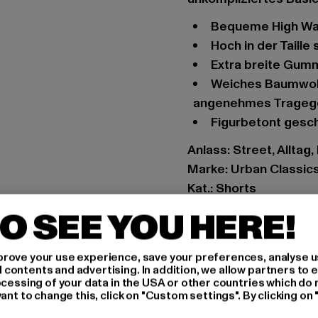
bequeme High Wa
hoch in der Taille
extra breite Gum
weiches Baumwollmaterial mit Elasthananteil bietet ein
angenehmes Trageg
figurbetont gesc
Anlass: Street, Alltag,
Marke: Urban Classic
Kat.: Shorts
Farbe: schwarz
O SEE YOU HERE!
Hersteller Farbe: blac
Materialzusammenset
rove your use experience, save your preferences, analyse u
Art.Nr: TB2632-0000
ontents and advertising. In addition, we allow partners to e
ocessing of your data in the USA or other countries which do 
ant to change this, click on "Custom settings". By clicking on 
Hersteller: TB Intern