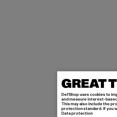
GREAT T
DefShop uses cookies to imp
and measure interest-based c
This may also include the pr
protection standard. If you w
Data protection