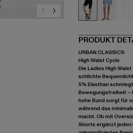
schwarz
blau
gr
PRODUKT DET
URBAN CLASSICS
High Waist Cycle
Die Ladies High Waist
schlichte Bequemlichk
5% Elasthan schmiegt 
Bewegungsfreiheit – i
hohe Bund sorgt für o
während das minimalis
macht. Ob mit Oversi
Shorts ergänzt jeden L
unkompliziertes Basic,