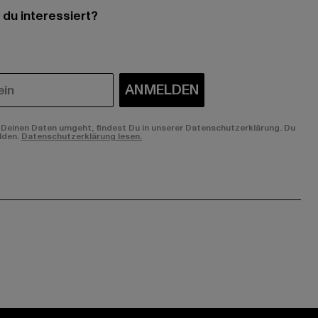
 du interessiert?
ANMELDEN
Deinen Daten umgeht, findest Du in unserer Datenschutzerklärung. Du
lden.
Datenschutzerklärung lesen.