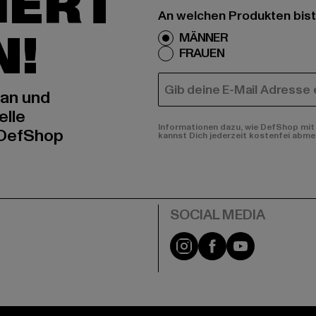
IERT
An welchen Produkten bist
N!
MÄNNER
FRAUEN
E-MAIL
 an und
elle
Informationen dazu, wie DefShop mit 
 DefShop
kannst Dich jederzeit kostenfei abme
e
Instagram
Facebook
YouTube