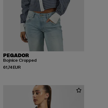
PEGADOR
Bojnice Cropped
Derzeitiger Preis: 61,74 EUR
61,74 EUR