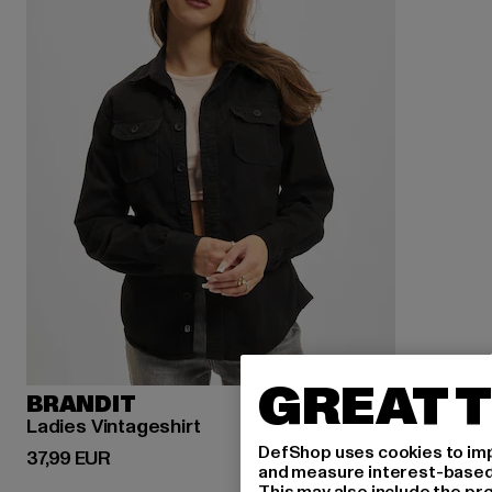
GREAT T
BRANDIT
Ladies Vintageshirt
DefShop uses cookies to imp
Derzeitiger Preis: 37,99 EUR
37,99 EUR
and measure interest-based c
This may also include the pr