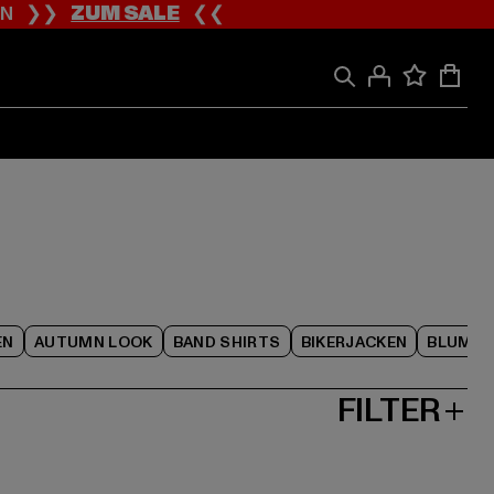
ION ❯❯
ZUM SALE
❮❮
EN
AUTUMN LOOK
BAND SHIRTS
BIKERJACKEN
BLUME
FILTER