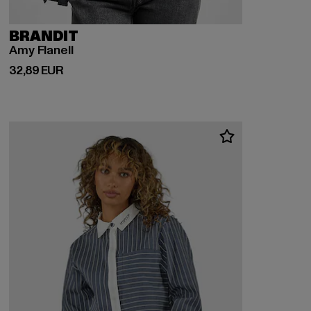
BRANDIT
Amy Flanell
Derzeitiger Preis: 32,89 EUR
32,89 EUR