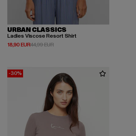
URBAN CLASSICS
Ladies Viscose Resort Shirt
Derzeitiger Preis: 18,90 EUR
Aktionspreis: 44,99 EUR
18,90 EUR
44,99 EUR
-30%