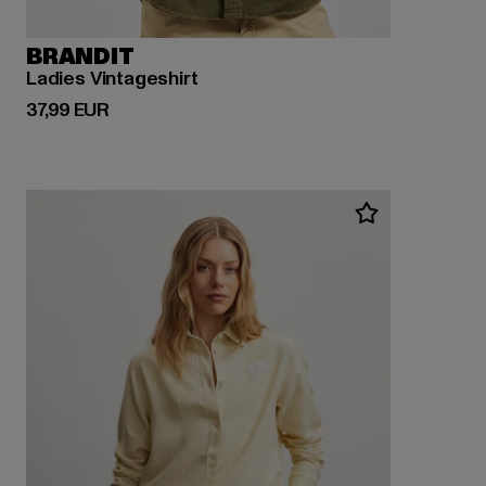
BRANDIT
Ladies Vintageshirt
Derzeitiger Preis: 37,99 EUR
37,99 EUR