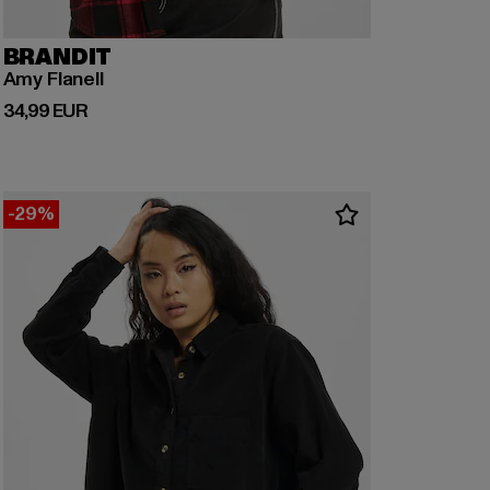
BRANDIT
Amy Flanell
Derzeitiger Preis: 34,99 EUR
34,99 EUR
-29%