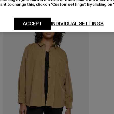
ant to change this, click on "Custom settings". By clicking on 
-33%
ACCEPT
INDIVIDUAL SETTINGS