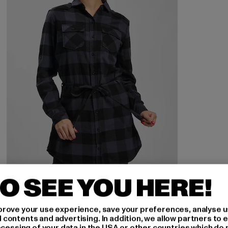
O SEE YOU HERE!
BRANDIT
Ladies Long Lucy
rove your use experience, save your preferences, analyse u
Derzeitiger Preis: 37,99 EUR
37,99 EUR
ontents and advertising. In addition, we allow partners to e
ocessing of your data in the USA or other countries which do 