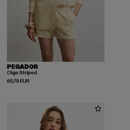
PEGADOR
Olga Striped
Derzeitiger Preis: 65,79 EUR
65,79 EUR