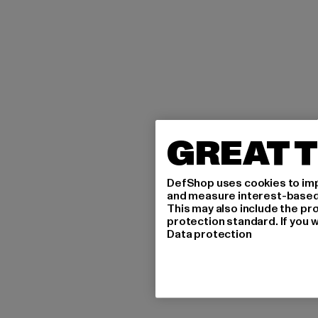
GREAT T
DefShop uses cookies to imp
and measure interest-based c
This may also include the pr
protection standard. If you w
Data protection