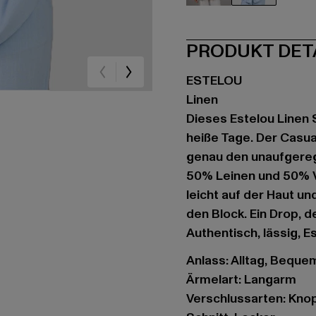
beige
blau
PRODUKT DET
ESTELOU
Linen
Dieses Estelou Linen S
heiße Tage. Der Casual
genau den unaufgeregt
50% Leinen und 50% V
leicht auf der Haut un
den Block. Ein Drop, d
Authentisch, lässig, E
Anlass: Alltag, Bequem
Ärmelart: Langarm
Verschlussarten: Knop