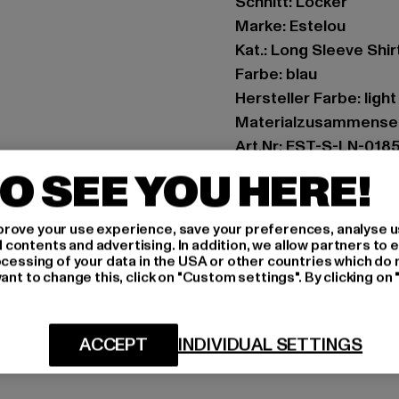
Schnitt: Locker
Marke: Estelou
Kat.: Long Sleeve Shir
Farbe: blau
Hersteller Farbe: light
Materialzusammenset
Art.Nr: EST-S-LN-018
O SEE YOU HERE!
Hersteller: TB Intern
Dr.-Robert-Murjahn-S
rove your use experience, save your preferences, analyse u
ontents and advertising. In addition, we allow partners to e
ocessing of your data in the USA or other countries which do 
GRÖSSE 
ant to change this, click on "Custom settings". By clicking on 
PFLEGEHINWE
ACCEPT
INDIVIDUAL SETTINGS
LIEFERUNG &