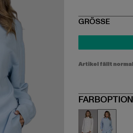
SIZE
GRÖSSE
Artikel fällt norma
FARBOPTIO