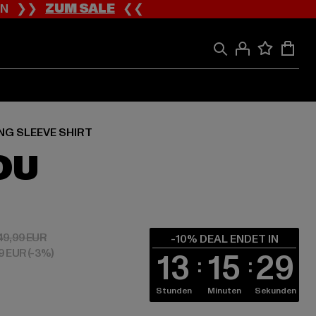
ION ❯❯
ZUM SALE
❮❮
NG SLEEVE SHIRT
OU
 44,99 EUR
Aktionspreis: 49,99 EUR
49,99 EUR
-10% DEAL ENDET IN
99 EUR
(-3%)
13
15
28
Stunden
Minuten
Sekunden