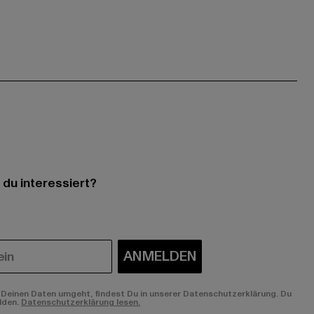
 du interessiert?
ANMELDEN
Deinen Daten umgeht, findest Du in unserer Datenschutzerklärung. Du
lden.
Datenschutzerklärung lesen.