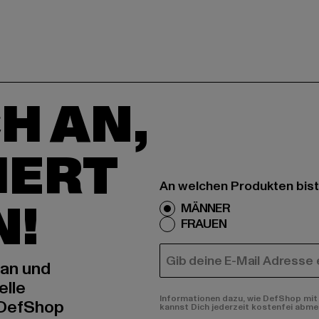
H AN,
IERT
An welchen Produkten bist
N!
MÄNNER
FRAUEN
E-MAIL
 an und
elle
Informationen dazu, wie DefShop mit 
 DefShop
kannst Dich jederzeit kostenfei abme