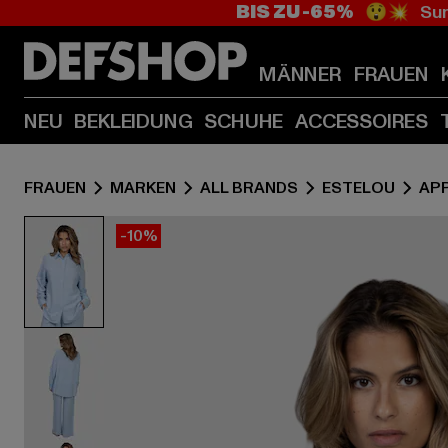
BIS ZU -65%
😲💥 Sum
MÄNNER
FRAUEN
NEU
BEKLEIDUNG
SCHUHE
ACCESSOIRES
FRAUEN
MARKEN
ALL BRANDS
ESTELOU
AP
-10%