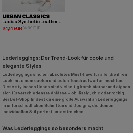
URBAN CLASSICS
Ladies Synthetic Leather 2-Pack
Derzeitiger Preis: 24,14 EUR
Aktionspreis: 34,99 EUR
24,14 EUR
34,99 EUR
Lederleggings: Der Trend-Look für coole und
elegante Styles
Lederleggings sind ein absolutes Must-have für alle, die ihren
Look mit einem coolen und edlen Touch aufwerten möchten.
Diese stylischen Hosen sind vielseitig kombinierbar und eignen
sich für verschiedenste Anlässe – ob lässig, chic oder rockig.
Bei Def-Shop findest du eine große Auswahl an Lederleggings
in unterschiedlichen Schnitten und Designs, die deinen
individuellen Stil perfekt unterstreichen.
Was Lederleggings so besonders macht