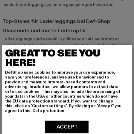
macht Lederleggings zu einem ganzjährigen Favoriten.
Top-Styles für Lederleggings bei Def-Shop
Glänzende und matte Lederoptik
Lederleggings
sind sowohl in glänzenden als auch matten
Optiken erhältlich. Die glänzenden Modelle verleihen dir einen
GREAT TO SEE YOU
auffälligen Look, während matte Lederleggings eher subtil und
alltagstauglich sind. Beide Optionen lassen sich vielseitig
HERE!
stylen und passen zu unterschiedlichen Outfits.
DefShop uses cookies to improve your use experience,
save your preferences, analyse use behaviour and to
High-Waist und gerippte Details
provide and measure interest-based contents and
advertising. In addition, we allow partners to extract data
High-Waist-Lederleggings betonen die Taille und zaubern eine
or to use cookies. This may also include the processing of
feminine Silhouette. Lederleggings mit gerippten Details oder
your data in the USA or other countries which do not have
the EU data protection standard. If you want to change
Ziernähten bringen zusätzlich eine coole Note ins Outfit und
this, click on "Custom settings". By clicking on "Accept" you
verleihen deinem Look mehr Struktur. Diese Details sind ideal,
agree to this.
Data protection
um deinem Style das gewisse Etwas zu verleihen.
ACCEPT
Gefütterte Lederleggings für kalte Tage