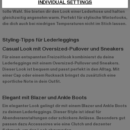
INDIVIDUAL SETTINGS
Für die kältere Jahreszeit sind gefütterte Lederleggings eine
tolle Wahl. Sie bieten dir den Look einer Lederhose und halten
gleichzeitig angenehm warm. Perfekt für stylische Winterlooks,
die dich auch bei niedrigen Temperaturen nicht im Stich lassen.
Styling-Tipps für Lederleggings
Casual Look mit Oversized-Pullover und Sneakers
Für einen entspannten Freizeitlook kombinierst du deine
Lederleggings mit einem Oversized-Pullover und Sneakers.
Dieser Look ist bequem und passt perfekt in den Alltag. Mit
einer Cap oder einem Rucksack bringst du zusätzlich eine
sportliche Note in dein Outfit.
Elegant mit Blazer und Ankle Boots
Ein eleganter Look gelingt dir mit einem Blazer und Ankle Boots
zu deinen Lederleggings. Dieser Style ist ideal für
Abendveranstaltungen oder schickere Anlässe. Besonders gut
passen dazu Accessoires wie eine Clutch und dezenter