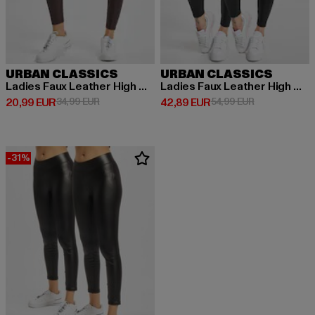
URBAN CLASSICS
URBAN CLASSICS
Ladies Faux Leather High Waist
Ladies Faux Leather High Waist 2-Pack
Derzeitiger Preis: 20,99 EUR
Aktionspreis: 34,99 EUR
Derzeitiger Preis: 42,89 EUR
Aktionspreis:
20,99 EUR
34,99 EUR
42,89 EUR
54,99 EUR
-31%