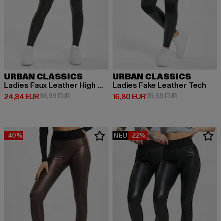
URBAN CLASSICS
URBAN CLASSICS
Ladies Faux Leather High Waist
Ladies Fake Leather Tech
Derzeitiger Preis: 24,84 EUR
Aktionspreis: 34,99 EUR
Derzeitiger Preis: 16,80 EUR
Aktionspreis: 
24,84 EUR
34,99 EUR
16,80 EUR
39,99 EUR
-40%
NEU
-22%