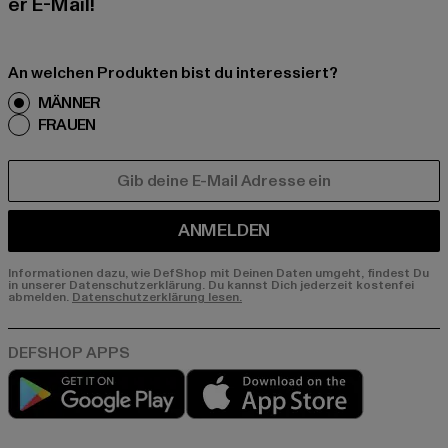
er E-Mail!
An welchen Produkten bist du interessiert?
MÄNNER
FRAUEN
E-MAIL
ANMELDEN
Informationen dazu, wie DefShop mit Deinen Daten umgeht, findest Du
in unserer Datenschutzerklärung. Du kannst Dich jederzeit kostenfei
abmelden.
Datenschutzerklärung lesen.
Play market
App store