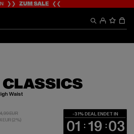
ION ❯❯
ZUM SALE
❮❮
 CLASSICS
igh Waist
 24,14 EUR
Aktionspreis: 34,99 EUR
4,99 EUR
-31% DEAL ENDET IN
84 EUR
(2%)
01
19
03