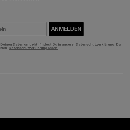
ANMELDEN
Deinen Daten umgeht, findest Du in unserer Datenschutzerklärung. Du
lden.
Datenschutzerklärung lesen.