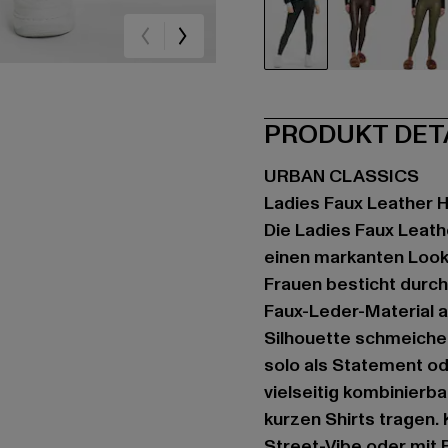
schwarz
braun
br
PRODUKT DET
URBAN CLASSICS
Ladies Faux Leather H
Die Ladies Faux Leath
einen markanten Look 
Frauen besticht durc
Faux-Leder-Material a
Silhouette schmeichel
solo als Statement ode
vielseitig kombinierba
kurzen Shirts tragen.
Street-Vibe oder mit 