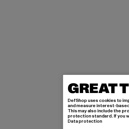
GREAT T
DefShop uses cookies to imp
and measure interest-based c
This may also include the pr
protection standard. If you w
Data protection