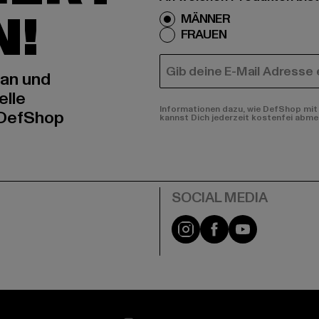
N!
MÄNNER
FRAUEN
E-MAIL
 an und
elle
Informationen dazu, wie DefShop mit 
 DefShop
kannst Dich jederzeit kostenfei abme
e
Instagram
Facebook
YouTube