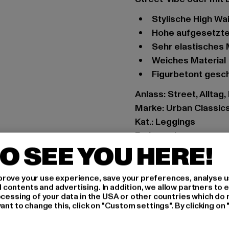
stylische High W
hohe aufgesetzte
sehr elastisches 
weiches Material
figurbetont gesc
Anlass: Street, Alltag,
Marke: Urban Classic
Kat.: Leggings
Farbe: schwarz
O SEE YOU HERE!
Hersteller Farbe: blac
Materialzusammensetz
Art.Nr: TB3001-00007
rove your use experience, save your preferences, analyse u
ontents and advertising. In addition, we allow partners to e
ocessing of your data in the USA or other countries which do 
Hersteller: TB Intern
ant to change this, click on "Custom settings". By clicking on 
Dr.-Robert-Murjahn-S