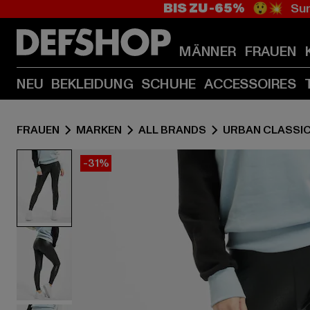
BIS ZU -65%
😲💥 Sum
MÄNNER
FRAUEN
NEU
BEKLEIDUNG
SCHUHE
ACCESSOIRES
FRAUEN
MARKEN
ALL BRANDS
URBAN CLASSI
-31%