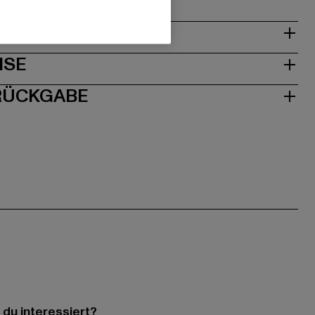
& PASSFORM
ISE
 RÜCKGABE
 du interessiert?