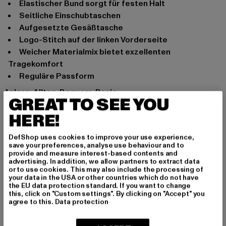
Elastischer Bund sorgt für festen Halt
Seitliche Einschubtaschen
Aufgesetzte Gesäßtasche
Logo-Stitch auf der linken Vorderseite
Weicher Materialmix bietet exzellenten
Tragekomfort
Reguläre Passform
Anlass: Alltag, Bequem, Basic
GREAT TO SEE YOU
Marke: adidas
HERE!
Kat.: Denim Shorts
Farbe: schwarz
DefShop uses cookies to improve your use experience,
Hersteller Farbe: black melange
save your preferences, analyse use behaviour and to
Materialzusammensetzung: 70% Baumwolle, 30%
provide and measure interest-based contents and
advertising. In addition, we allow partners to extract data
Polyester
or to use cookies. This may also include the processing of
Art.Nr: GN4330-00620
your data in the USA or other countries which do not have
the EU data protection standard. If you want to change
this, click on "Custom settings". By clicking on "Accept" you
Hersteller: Adidas AG |
agree to this.
Data protection
serviceinfo@onlineshop.adidas.com
Adi-Dassler-Straße 1 | 91074 Herzogenaurach | DE