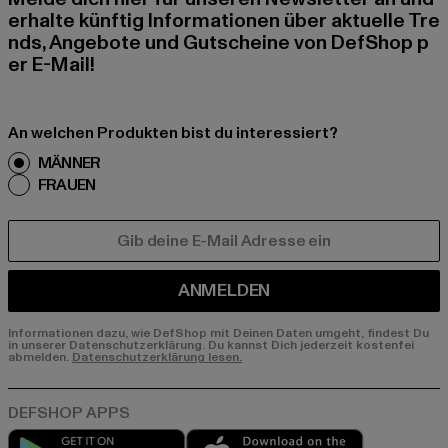
erhalte künftig Informationen über aktuelle Tre
nds, Angebote und Gutscheine von DefShop p
er E-Mail!
An welchen Produkten bist du interessiert?
MÄNNER
FRAUEN
E-MAIL
ANMELDEN
Informationen dazu, wie DefShop mit Deinen Daten umgeht, findest Du
in unserer Datenschutzerklärung. Du kannst Dich jederzeit kostenfei
abmelden.
Datenschutzerklärung lesen.
Play market
App store