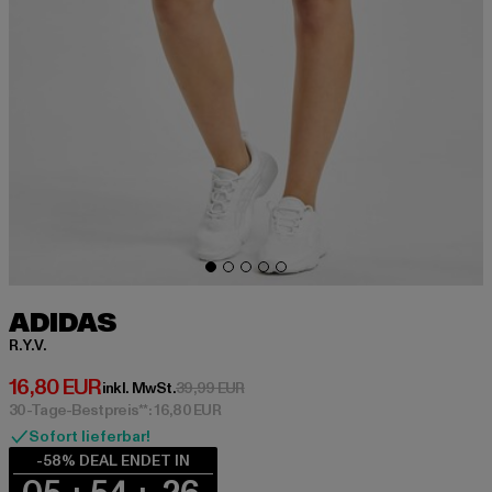
ADIDAS
R.Y.V.
Derzeitiger Preis: 16,80 EUR
16,80 EUR
Aktionspreis: 39,99 EUR
inkl. MwSt.
39,99 EUR
30-Tage-Bestpreis**: 16,80 EUR
Sofort lieferbar!
-58% DEAL ENDET IN