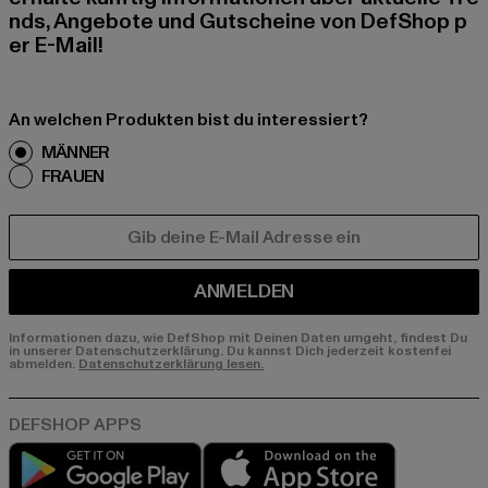
nds, Angebote und Gutscheine von DefShop p
er E-Mail!
An welchen Produkten bist du interessiert?
MÄNNER
FRAUEN
E-MAIL
ANMELDEN
Informationen dazu, wie DefShop mit Deinen Daten umgeht, findest Du
in unserer Datenschutzerklärung. Du kannst Dich jederzeit kostenfei
abmelden.
Datenschutzerklärung lesen.
Play market
App store