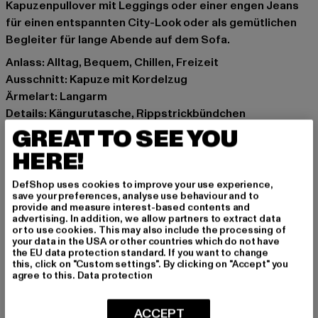
Kapuzenpullover mit Leggings oder einer engen Jeans
für einen entspannten City-Look oder als gemütlichen
Begleiter für lange Abende auf dem Sofa.
Anlass: Alltag, Bequem, Chillen, Freizeit
Ausschnitt: Kapuze mit Kordelzug
Ärmelart: Langarm
Details: Kängurutasche, Rippstrickbündchen
Schnitt: Lang
GREAT TO SEE YOU
Marke: Urban Classics
HERE!
Kat.: Hoodies
Farbe: schwarz
DefShop uses cookies to improve your use experience,
save your preferences, analyse use behaviour and to
Hersteller Farbe: black
provide and measure interest-based contents and
Materialzusammensetzung: 100% Polyester
advertising. In addition, we allow partners to extract data
or to use cookies. This may also include the processing of
Art.Nr: TB1752-00007
your data in the USA or other countries which do not have
the EU data protection standard. If you want to change
this, click on "Custom settings". By clicking on "Accept" you
Hersteller: TB International GmbH |
info@tbint.de
agree to this.
Data protection
Dr.-Robert-Murjahn-Straße 7 | 64372 Ober-Ramstadt |
DE
ACCEPT