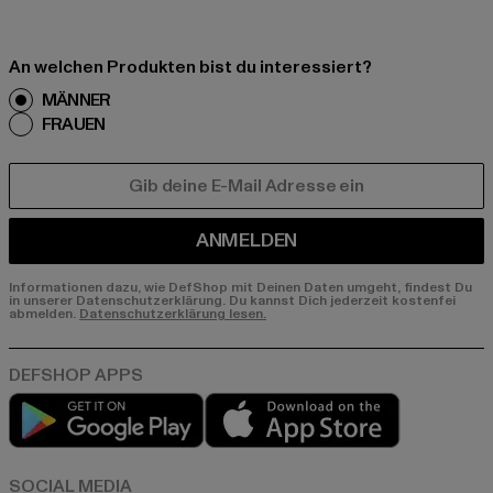
An welchen Produkten bist du interessiert?
MÄNNER
FRAUEN
E-MAIL
ANMELDEN
Informationen dazu, wie DefShop mit Deinen Daten umgeht, findest Du
in unserer Datenschutzerklärung. Du kannst Dich jederzeit kostenfei
abmelden.
Datenschutzerklärung lesen.
Play market
App store