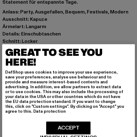
Statement für entspannte Tage.
Anlass: Party, Ausgefallen, Bequem, Festivals, Modern
Ausschnitt: Kapuze
Ärmelart: Langarm
Details: Einschubtaschen
Schnitt: Locker
Marke: Urban Classics
GREAT TO SEE YOU
Kat.: Bekleidung
HERE!
Farbe: grau
Hersteller Farbe: black/asphalt
DefShop uses cookies to improve your use experience,
save your preferences, analyse use behaviour and to
Materialzusammensetzung: 100% Baumwolle
provide and measure interest-based contents and
Art.Nr: TB4531-02940
advertising. In addition, we allow partners to extract data
or to use cookies. This may also include the processing of
your data in the USA or other countries which do not have
Hersteller: TB International GmbH |
info@tbint.de
the EU data protection standard. If you want to change
this, click on "Custom settings". By clicking on "Accept" you
Dr.-Robert-Murjahn-Straße 7 | 64372 Ober-Ramstadt |
agree to this.
Data protection
DE
ACCEPT
GRÖSSE & PASSFORM