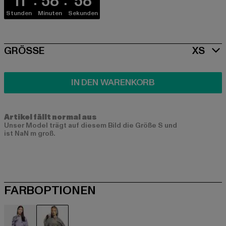
11
58
58
Stunden
Minuten
Sekunden
SIZE
GRÖSSE
XS
IN DEN WARENKORB
Artikel fällt normal aus
Unser Model trägt auf diesem Bild die Größe S und
ist NaN m groß.
FARBOPTIONEN