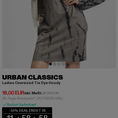
URBAN CLASSICS
Ladies Oversized Tie Dye Hoody
Derzeitiger Preis: 18,00 EUR
18,00 EUR
Aktionspreis: 39,99 EUR
inkl. MwSt.
39,99 EUR
30-Tage-Bestpreis**: 20,79 EUR
(13%)
Sofort lieferbar!
-55% DEAL ENDET IN