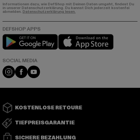
Informationen dazu, wie DefShop mit Deinen Daten umgeht, findest Du
in unserer Datenschutzerklärung. Du kannst Dich jederzeit kostenfei
abmelden.
Datenschutzerklärung lesen.
Play market
App store
Instagram
Facebook
YouTube
KOSTENLOSE RETOURE
TIEFPREISGARANTIE
SICHERE BEZAHLUNG