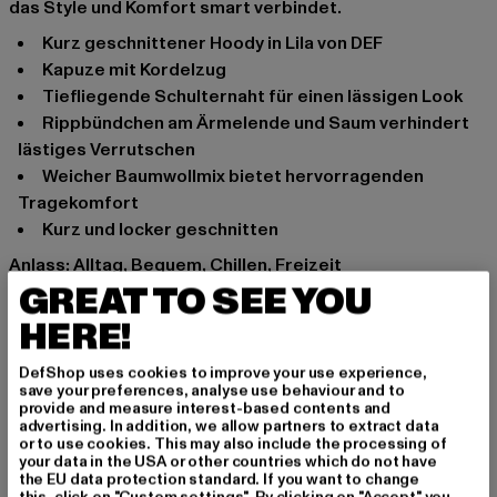
das Style und Komfort smart verbindet.
Kurz geschnittener Hoody in Lila von DEF
Kapuze mit Kordelzug
Tiefliegende Schulternaht für einen lässigen Look
Rippbündchen am Ärmelende und Saum verhindert
lästiges Verrutschen
Weicher Baumwollmix bietet hervorragenden
Tragekomfort
Kurz und locker geschnitten
Anlass: Alltag, Bequem, Chillen, Freizeit
GREAT TO SEE YOU
Ausschnitt: Kapuze mit Kordelzug
Ärmelart: Langarm
HERE!
Schnitt: Kurz
Marke: DEF
DefShop uses cookies to improve your use experience,
save your preferences, analyse use behaviour and to
Kat.: Hoodies
provide and measure interest-based contents and
Farbe: orange
advertising. In addition, we allow partners to extract data
or to use cookies. This may also include the processing of
Hersteller Farbe: coral
your data in the USA or other countries which do not have
Materialzusammensetzung: 80% Baumwolle, 20%
the EU data protection standard. If you want to change
this, click on "Custom settings". By clicking on "Accept" you