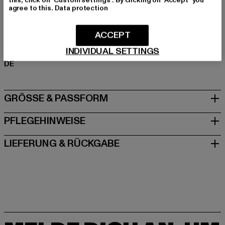
Polyester
agree to this.
Data protection
Art.Nr: DFLHD138-00092
ACCEPT
Hersteller: TB International GmbH |
info@tbint.de
INDIVIDUAL SETTINGS
Dr.-Robert-Murjahn-Straße 7 | 64372 Ober-Ramstadt |
DE
GRÖSSE & PASSFORM
PFLEGEHINWEISE
LIEFERUNG & RÜCKGABE