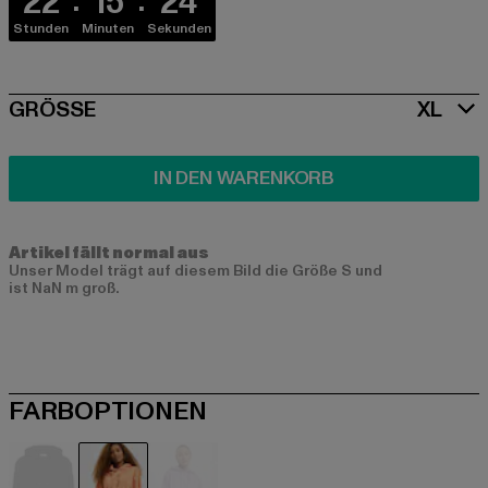
22
15
24
Stunden
Minuten
Sekunden
SIZE
GRÖSSE
XL
IN DEN WARENKORB
Artikel fällt normal aus
Unser Model trägt auf diesem Bild die Größe S und
ist NaN m groß.
FARBOPTIONEN