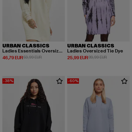
URBAN CLASSICS
URBAN CLASSICS
Ladies Essentials Oversized Terry
Ladies Oversized Tie Dye
Derzeitiger Preis: 46,79 EUR
Aktionspreis: 59,99 EUR
Derzeitiger Preis: 25,99 EUR
Aktionspreis:
46,79 EUR
59,99 EUR
25,99 EUR
39,99 EUR
-38%
-60%