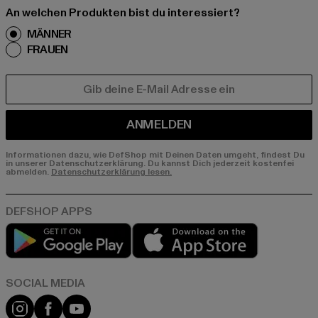
An welchen Produkten bist du interessiert?
MÄNNER
FRAUEN
E-MAIL
ANMELDEN
Informationen dazu, wie DefShop mit Deinen Daten umgeht, findest Du
in unserer Datenschutzerklärung. Du kannst Dich jederzeit kostenfei
abmelden.
Datenschutzerklärung lesen.
Play market
App store
Instagram
Facebook
YouTube