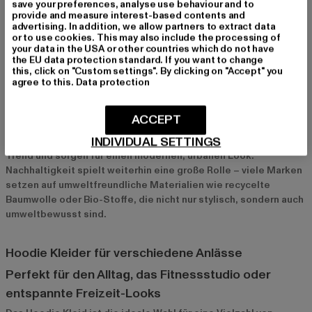
save your preferences, analyse use behaviour and to
Accessoires wie Caps, Bauchtaschen oder Sonnenbrillen
provide and measure interest-based contents and
runden den Look perfekt ab.
advertising. In addition, we allow partners to extract data
or to use cookies. This may also include the processing of
your data in the USA or other countries which do not have
the EU data protection standard. If you want to change
Aktuelle Trends bei Hoodie Kleidern
this, click on "Custom settings". By clicking on "Accept" you
agree to this.
Data protection
2024 stehen besonders minimalistische Designs und oversized
Schnitte bei Hoodie Kleidern im Fokus. Einfarbige Modelle in
neutralen Tönen wie Beige, Oliv oder Grau sind besonders
ACCEPT
beliebt, da sie sich leicht kombinieren lassen. Kapuzenkleider
INDIVIDUAL SETTINGS
mit auffälligen Logos oder grafischen Prints sind ebenfalls im
Trend und sorgen für einen modernen, urbanen Look.
Nachhaltigkeit spielt weiterhin eine große Rolle – viele Marken
setzen auf umweltfreundliche Materialien wie recycelte
Baumwolle oder Bio-Stoffe, die nicht nur stylisch, sondern auch
umweltbewusst sind.
Hoodie Kleider für verschiedene Anlässe
Perfekt für den Alltag, das Fitnessstudio oder
entspannte Freizeit-Looks