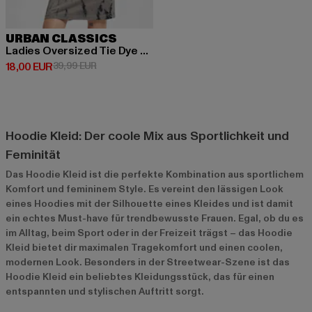
URBAN CLASSICS
Ladies Oversized Tie Dye Hoody
Derzeitiger Preis: 18,00 EUR
Aktionspreis: 39,99 EUR
18,00 EUR
39,99 EUR
Hoodie Kleid: Der coole Mix aus Sportlichkeit und
Feminität
Das Hoodie Kleid ist die perfekte Kombination aus sportlichem
Komfort und femininem Style. Es vereint den lässigen Look
eines Hoodies mit der Silhouette eines Kleides und ist damit
ein echtes Must-have für trendbewusste Frauen. Egal, ob du es
im Alltag, beim Sport oder in der Freizeit trägst – das Hoodie
Kleid bietet dir maximalen Tragekomfort und einen coolen,
modernen Look. Besonders in der Streetwear-Szene ist das
Hoodie Kleid ein beliebtes Kleidungsstück, das für einen
entspannten und stylischen Auftritt sorgt.