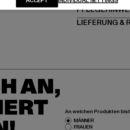
ACCEPT
INDIVIDUAL SETTINGS
PFLEGEHINWE
LIEFERUNG &
H AN,
IERT
An welchen Produkten bist
N!
MÄNNER
FRAUEN