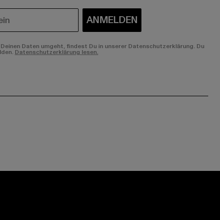
ANMELDEN
Deinen Daten umgeht, findest Du in unserer Datenschutzerklärung. Du
lden.
Datenschutzerklärung lesen.