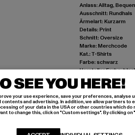
Anlass: Alltag, Bequem,
Ausschnitt: Rundhals
Ärmelart: Kurzarm
Details: Print
Schnitt: Oversize
Marke: Merchcode
Kat.: T-Shirts
Farbe: schwarz
Hersteller Farbe: blac
O SEE YOU HERE!
Materialzusammense
Art.Nr: MT2410-0000
rove your use experience, save your preferences, analyse u
ontents and advertising. In addition, we allow partners to e
Hersteller: TB Intern
ocessing of your data in the USA or other countries which do 
Dr.-Robert-Murjahn-S
ant to change this, click on "Custom settings". By clicking on 
GRÖSSE 