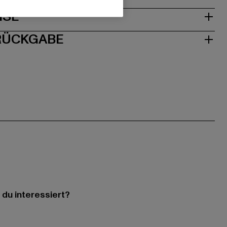
ISE
 RÜCKGABE
 du interessiert?