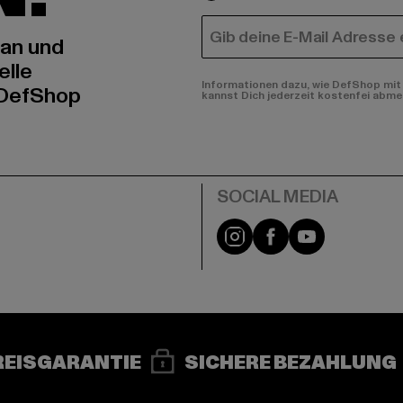
E-MAIL
 an und
elle
Informationen dazu, wie DefShop mit 
 DefShop
kannst Dich jederzeit kostenfei abme
e
Instagram
Facebook
YouTube
REISGARANTIE
SICHERE BEZAHLUNG