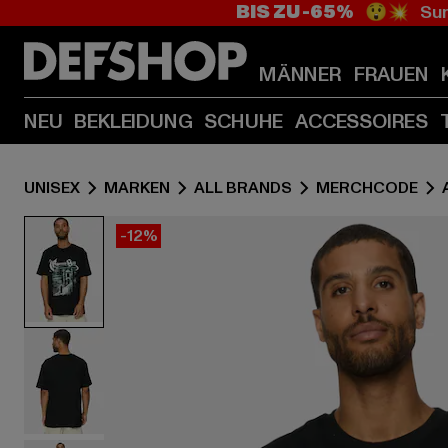
BIS ZU -65%
😲💥 Sum
MÄNNER
FRAUEN
NEU
BEKLEIDUNG
SCHUHE
ACCESSOIRES
UNISEX
MARKEN
ALL BRANDS
MERCHCODE
-12%