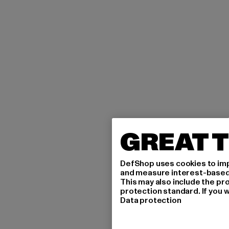
GREAT T
DefShop uses cookies to imp
and measure interest-based c
This may also include the pr
protection standard. If you w
Data protection