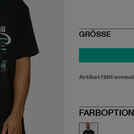
SIZE
GRÖSSE
Artikel fällt norma
FARBOPTIO