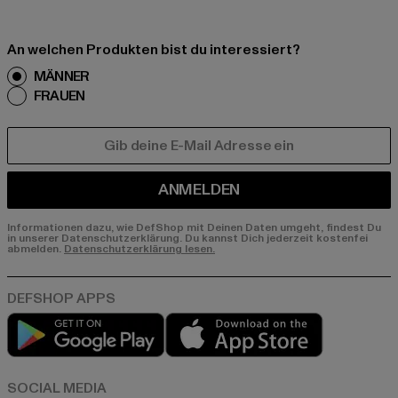
An welchen Produkten bist du interessiert?
MÄNNER
FRAUEN
E-MAIL
ANMELDEN
Informationen dazu, wie DefShop mit Deinen Daten umgeht, findest Du
in unserer Datenschutzerklärung. Du kannst Dich jederzeit kostenfei
abmelden.
Datenschutzerklärung lesen.
Play market
App store