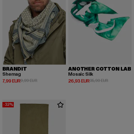
BRANDIT
ANOTHER COTTON LAB
Shemag
Mosaic Silk
Derzeitiger Preis: 7,99 EUR
Aktionspreis: 9,99 EUR
Derzeitiger Preis: 26,93 EUR
Aktionspreis:
7,99 EUR
9,99 EUR
26,93 EUR
35,90 EUR
-32%