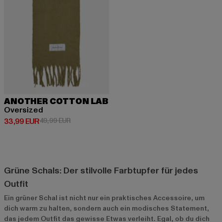
ANOTHER COTTON LAB
Oversized
Derzeitiger Preis: 33,99 EUR
Aktionspreis: 49,99 EUR
33,99 EUR
49,99 EUR
Grüne Schals: Der stilvolle Farbtupfer für jedes
Outfit
Ein grüner Schal ist nicht nur ein praktisches Accessoire, um
dich warm zu halten, sondern auch ein modisches Statement,
das jedem Outfit das gewisse Etwas verleiht. Egal, ob du dich