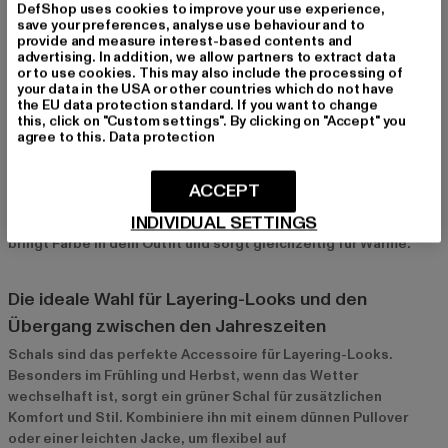
DefShop uses cookies to improve your use experience,
Perfekt für den Alltag, das Büro oder besondere
save your preferences, analyse use behaviour and to
provide and measure interest-based contents and
Anlässe
advertising. In addition, we allow partners to extract data
or to use cookies. This may also include the processing of
Grüne Schals sind unglaublich vielseitig und passen zu vielen
your data in the USA or other countries which do not have
verschiedenen Anlässen. Im Alltag kannst du sie über einem
the EU data protection standard. If you want to change
einfachen Pullover oder einer Jeansjacke tragen, um einen
this, click on "Custom settings". By clicking on "Accept" you
agree to this.
Data protection
lässigen Look zu kreieren. Im Büro sorgen schlichte, elegante
Schals aus hochwertigen Materialien wie Kaschmir für einen
professionellen, aber dennoch modischen Auftritt. Für
ACCEPT
besondere Anlässe kannst du deinen grünen Schal als Akzent
INDIVIDUAL SETTINGS
zu einem Mantel oder einem schicken Kleid kombinieren – er
bringt Farbe in dein Outfit und sorgt gleichzeitig für Wärme.
Die ideale Wahl für Layering-Looks und den
Übergang zwischen den Jahreszeiten
Schals sind das perfekte Accessoire für Layering-Looks.
Besonders im Frühling und Herbst, wenn das Wetter
wechselhaft ist, sorgt ein grüner Schal für zusätzlichen
Komfort und Stil. Kombiniere ihn mit einem dünnen Pullover
oder einer leichten Jacke, um flexibel auf